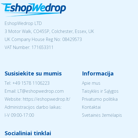
EshopWedrop LTD
3 Motor Walk, CO45SP, Colchester, Essex, UK
UK Company House Reg No:
08429573
VAT Number: 171653311
Susisiekite su mumis
Informacija
Tel:
+49 1578 1106223
Apie mus
Email:
LT@eshopwedrop.com
Taisyklės ir Sąlygos
Website: https://eshopwedrop.lt/
Privatumo politika
Administracijos darbo laikas:
Kontaktai
I-V 09:00-17:00
Svetainės žemėlapis
Socialiniai tinklai