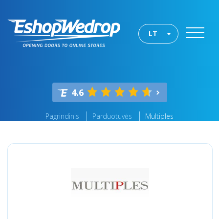
LT
4.6
Pagrindinis
Parduotuvės
Multiples