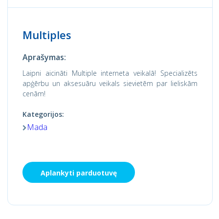
Multiples
Aprašymas:
Laipni aicināti Multiple interneta veikalā! Specializēts
apģērbu un aksesuāru veikals sievietēm par lieliskām
cenām!
Kategorijos:
Mada
Aplankyti parduotuvę