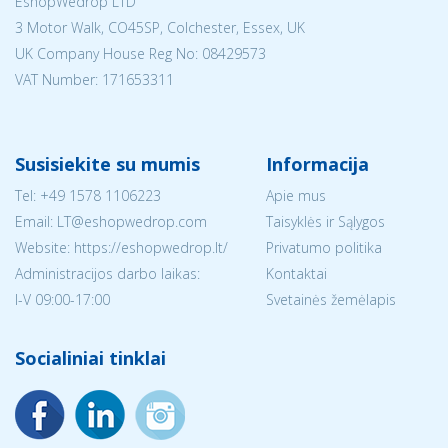
EshopWedrop LTD
3 Motor Walk, CO45SP, Colchester, Essex, UK
UK Company House Reg No:
08429573
VAT Number: 171653311
Susisiekite su mumis
Informacija
Tel:
+49 1578 1106223
Apie mus
Email:
LT@eshopwedrop.com
Taisyklės ir Sąlygos
Website: https://eshopwedrop.lt/
Privatumo politika
Administracijos darbo laikas:
Kontaktai
I-V 09:00-17:00
Svetainės žemėlapis
Socialiniai tinklai