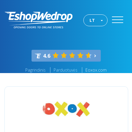
LT
4.6
Pagrindinis
Parduotuvės
Eoxox.com