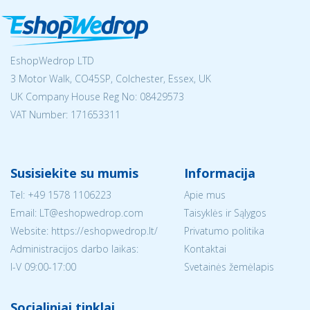
EshopWedrop LTD
3 Motor Walk, CO45SP, Colchester, Essex, UK
UK Company House Reg No:
08429573
VAT Number: 171653311
Susisiekite su mumis
Informacija
Tel:
+49 1578 1106223
Apie mus
Email:
LT@eshopwedrop.com
Taisyklės ir Sąlygos
Website: https://eshopwedrop.lt/
Privatumo politika
Administracijos darbo laikas:
Kontaktai
I-V 09:00-17:00
Svetainės žemėlapis
Socialiniai tinklai