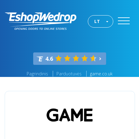
LT
4.6
Pagrindinis
Parduotuvės
game.co.uk