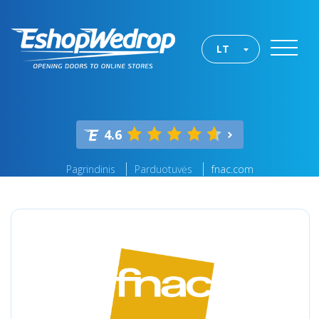
LT
4.6
Pagrindinis
Parduotuvės
fnac.com