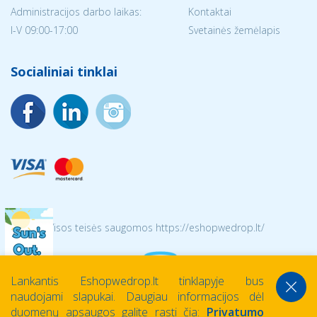
Administracijos darbo laikas:
Kontaktai
I-V 09:00-17:00
Svetainės žemėlapis
Socialiniai tinklai
© 2026 Visos teisės saugomos https://eshopwedrop.lt/
Lankantis Eshopwedrop.lt tinklapyje bus
naudojami slapukai. Daugiau informacijos dėl
duomenų apsaugos galite rasti čia:
Privatumo