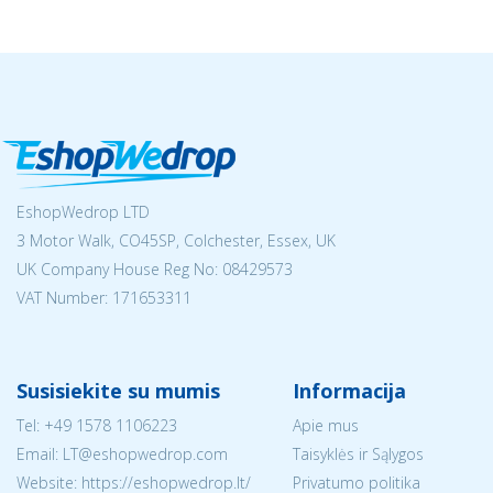
EshopWedrop LTD
3 Motor Walk, CO45SP, Colchester, Essex, UK
UK Company House Reg No:
08429573
VAT Number: 171653311
Susisiekite su mumis
Informacija
Tel:
+49 1578 1106223
Apie mus
Email:
LT@eshopwedrop.com
Taisyklės ir Sąlygos
Website: https://eshopwedrop.lt/
Privatumo politika