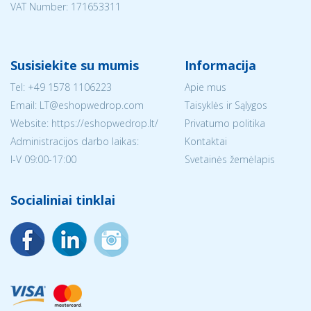
VAT Number: 171653311
Susisiekite su mumis
Informacija
Tel:
+49 1578 1106223
Apie mus
Email:
LT@eshopwedrop.com
Taisyklės ir Sąlygos
Website: https://eshopwedrop.lt/
Privatumo politika
Administracijos darbo laikas:
Kontaktai
I-V 09:00-17:00
Svetainės žemėlapis
Socialiniai tinklai