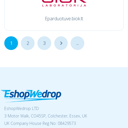
Eparduotuve.biok.lt
1
2
3
...
...
EshopWedrop LTD
3 Motor Walk, CO45SP, Colchester, Essex, UK
UK Company House Reg No:
08429573