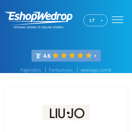
LT
4.6
Pagrindinis
Parduotuvės
www.liujo.com/it