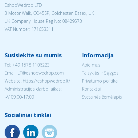
EshopWedrop LTD
3 Motor Walk, CO45SP, Colchester, Essex, UK
UK Company House Reg No:
08429573
VAT Number: 171653311
Susisiekite su mumis
Informacija
Tel:
+49 1578 1106223
Apie mus
Email:
LT@eshopwedrop.com
Taisyklės ir Sąlygos
Website: https://eshopwedrop.lt/
Privatumo politika
Administracijos darbo laikas:
Kontaktai
I-V 09:00-17:00
Svetainės žemėlapis
Socialiniai tinklai