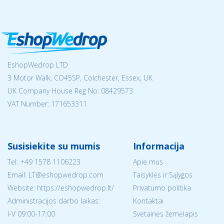
EshopWedrop LTD
3 Motor Walk, CO45SP, Colchester, Essex, UK
UK Company House Reg No:
08429573
VAT Number: 171653311
Susisiekite su mumis
Informacija
Tel:
+49 1578 1106223
Apie mus
Email:
LT@eshopwedrop.com
Taisyklės ir Sąlygos
Website: https://eshopwedrop.lt/
Privatumo politika
Administracijos darbo laikas:
Kontaktai
I-V 09:00-17:00
Svetainės žemėlapis