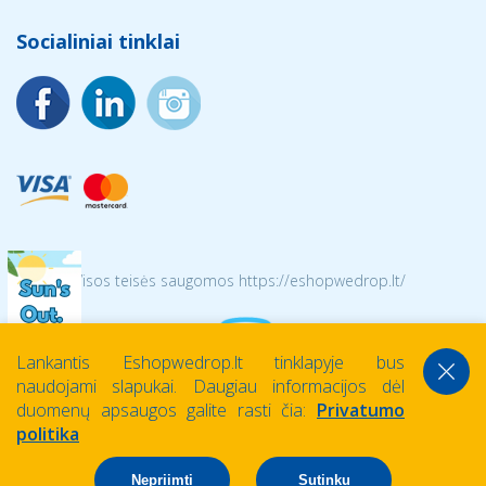
Socialiniai tinklai
© 2026 Visos teisės saugomos https://eshopwedrop.lt/
Lankantis Eshopwedrop.lt tinklapyje bus
naudojami slapukai. Daugiau informacijos dėl
duomenų apsaugos galite rasti čia:
Privatumo
politika
Nepriimti
Sutinku