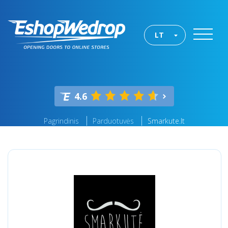
LT
4.6
Pagrindinis
Parduotuvės
Smarkute.lt