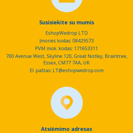
Susisiekite su mumis
EshopWedrop LTD
Įmonės kodas:
08429573
PVM mok. kodas: 171653311
700 Avenue West, Skyline 120, Great Notley, Braintree,
Essex, CM77 7AA, UK
El. paštas: LT@eshopwedrop.com
Atsiėmimo adresas