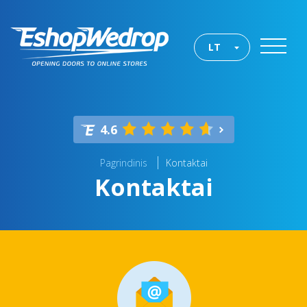
LT
4.6
Pagrindinis
Kontaktai
Kontaktai