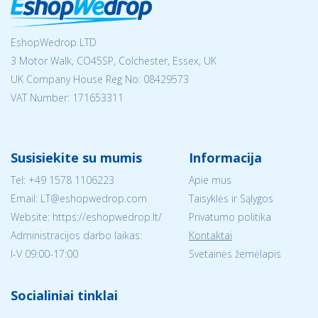
EshopWedrop LTD
3 Motor Walk, CO45SP, Colchester, Essex, UK
UK Company House Reg No:
08429573
VAT Number: 171653311
Susisiekite su mumis
Informacija
Tel:
+49 1578 1106223
Apie mus
Email:
LT@eshopwedrop.com
Taisyklės ir Sąlygos
Website: https://eshopwedrop.lt/
Privatumo politika
Administracijos darbo laikas:
Kontaktai
I-V 09:00-17:00
Svetainės žemėlapis
Socialiniai tinklai