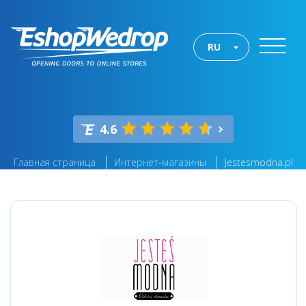
RU
4.6
Главная страница
Интернет-магазины
Jestesmodna.pl