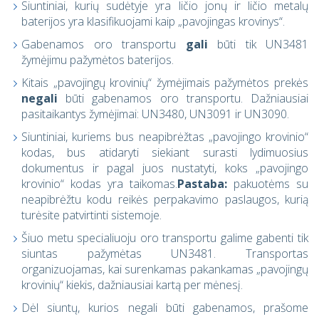
Siuntiniai, kurių sudėtyje yra ličio jonų ir ličio metalų
baterijos yra klasifikuojami kaip „pavojingas krovinys“.
Gabenamos oro transportu
gali
būti tik UN3481
žymėjimu pažymėtos baterijos.
Kitais „pavojingų krovinių“ žymėjimais pažymėtos prekės
negali
būti gabenamos oro transportu. Dažniausiai
pasitaikantys žymėjimai: UN3480, UN3091 ir UN3090.
Siuntiniai, kuriems bus neapibrėžtas „pavojingo krovinio“
kodas, bus atidaryti siekiant surasti lydimuosius
dokumentus ir pagal juos nustatyti, koks „pavojingo
krovinio“ kodas yra taikomas.
Pastaba:
pakuotėms su
neapibrėžtu kodu reikės perpakavimo paslaugos, kurią
turėsite patvirtinti sistemoje.
Šiuo metu specialiuoju oro transportu galime gabenti tik
siuntas pažymėtas UN3481. Transportas
organizuojamas, kai surenkamas pakankamas „pavojingų
krovinių“ kiekis, dažniausiai kartą per mėnesį.
Dėl siuntų, kurios negali būti gabenamos, prašome