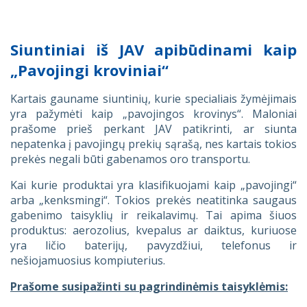
Siuntiniai iš JAV apibūdinami kaip
„Pavojingi kroviniai“
Kartais gauname siuntinių, kurie specialiais žymėjimais
yra pažymėti kaip „pavojingos krovinys“. Maloniai
prašome prieš perkant JAV patikrinti, ar siunta
nepatenka į pavojingų prekių sąrašą, nes kartais tokios
prekės negali būti gabenamos oro transportu.
Kai kurie produktai yra klasifikuojami kaip „pavojingi“
arba „kenksmingi“. Tokios prekės neatitinka saugaus
gabenimo taisyklių ir reikalavimų. Tai apima šiuos
produktus: aerozolius, kvepalus ar daiktus, kuriuose
yra ličio baterijų, pavyzdžiui, telefonus ir
nešiojamuosius kompiuterius.
Prašome susipažinti su pagrindinėmis taisyklėmis: