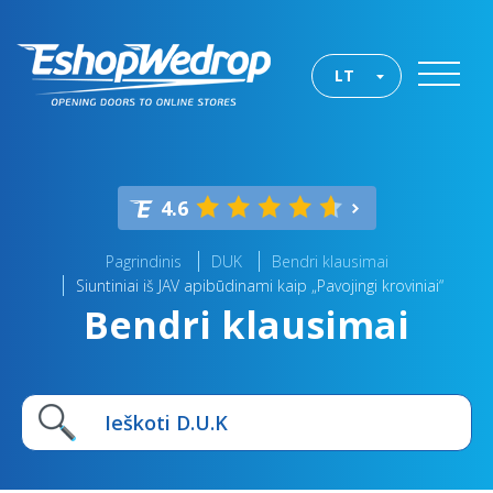
LT
4.6
Pagrindinis
DUK
Bendri klausimai
Siuntiniai iš JAV apibūdinami kaip „Pavojingi kroviniai“
Bendri klausimai