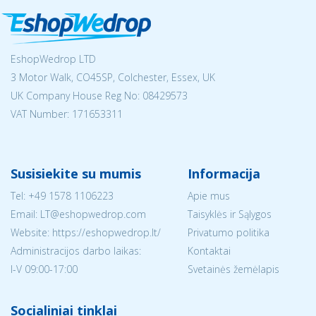
EshopWedrop LTD
3 Motor Walk, CO45SP, Colchester, Essex, UK
UK Company House Reg No:
08429573
VAT Number: 171653311
Susisiekite su mumis
Informacija
Tel:
+49 1578 1106223
Apie mus
Email:
LT@eshopwedrop.com
Taisyklės ir Sąlygos
Website: https://eshopwedrop.lt/
Privatumo politika
Administracijos darbo laikas:
Kontaktai
I-V 09:00-17:00
Svetainės žemėlapis
Socialiniai tinklai