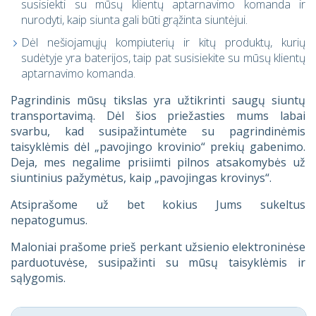
susisiekti su mūsų klientų aptarnavimo komanda ir
nurodyti, kaip siunta gali būti grąžinta siuntėjui.
Dėl nešiojamųjų kompiuterių ir kitų produktų, kurių
sudėtyje yra baterijos, taip pat susisiekite su mūsų klientų
aptarnavimo komanda.
Pagrindinis mūsų tikslas yra užtikrinti saugų siuntų
transportavimą. Dėl šios priežasties mums labai
svarbu, kad susipažintumėte su pagrindinėmis
taisyklėmis dėl „pavojingo krovinio“ prekių gabenimo.
Deja, mes negalime prisiimti pilnos atsakomybės už
siuntinius pažymėtus, kaip „pavojingas krovinys“.
Atsiprašome už bet kokius Jums sukeltus
nepatogumus.
Maloniai prašome prieš perkant užsienio elektroninėse
parduotuvėse, susipažinti su mūsų taisyklėmis ir
sąlygomis.