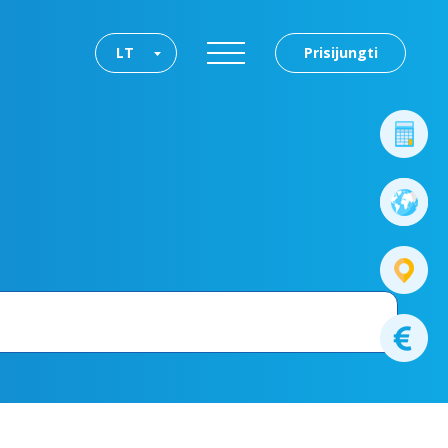
LT
Prisijungti