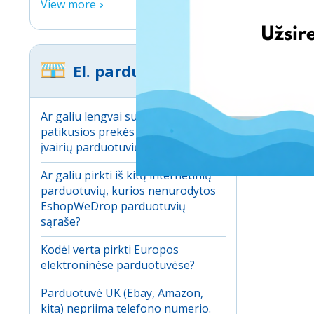
View more
El. parduotuvės
Ar galiu lengvai sulyginti
patikusios prekės kainą tarp
įvairių parduotuvių?
Ar galiu pirkti iš kitų internetinių
parduotuvių, kurios nenurodytos
EshopWeDrop parduotuvių
sąraše?
Kodėl verta pirkti Europos
elektroninėse parduotuvėse?
Parduotuvė UK (Ebay, Amazon,
kita) nepriima telefono numerio.