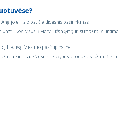
duotuvėse?
ir Anglijoje. Taip pat čia didesnis pasirinkimas.
apjungti juos visus į vieną užsakymą ir sumažinti siuntimo
tato į Lietuvą. Mes tuo pasirūpinsime!
inka dažniau siūlo aukštesnės kokybės produktus už mažesnę