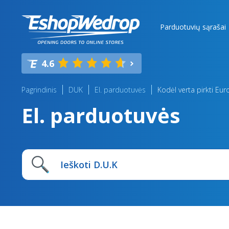
Parduotuvių sąrašai
4.6
Pagrindinis
DUK
El. parduotuvės
Kodėl verta pirkti Eu
El. parduotuvės