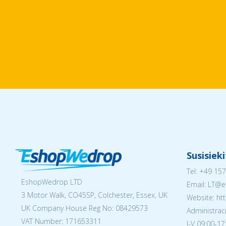
Susisiek
Tel:
+49 157
EshopWedrop LTD
Email:
LT@e
3 Motor Walk, CO45SP, Colchester, Essex, UK
Website: ht
UK Company House Reg No:
08429573
Administraci
VAT Number: 171653311
I-V 09:00-17