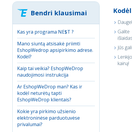
Kodėl
Bendri klausimai
Daugeli
Galite
Kas yra programa NE$T ?
išlaidas
Mano siuntą atsisakė priimti
Jūs gal
EshopWedrop apsipirkimo adrese.
Kodėl?
Lenkij
kainą!
Kaip tai veikia? EshopWeDrop
naudojimosi instrukcija
Ar EshopWeDrop man? Kas ir
kodėl neturėtų tapti
EshopWeDrop klientais?
Kokie yra pirkimo užsienio
elektroninėse parduotuvėse
privalumai?