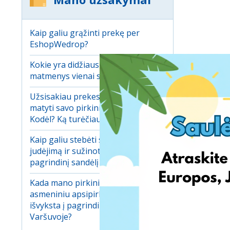
Kaip galiu grąžinti prekę per
EshopWedrop?
Kokie yra didžiausi leistini
matmenys vienai siuntai?
Užsisakiau prekes, bet negaliu jų
matyti savo pirkinių krepšelyje.
Kodėl? Ką turėčiau daryti?
Kaip galiu stebėti savo pirkinių
judėjimą ir sužinoti kada jie atvyks į
pagrindinį sandėlį Varšuvoje?
Kada mano pirkiniai gauti
asmeniniu apsipirkimo adresu
išvyksta į pagrindinį sandėlį
Varšuvoje?