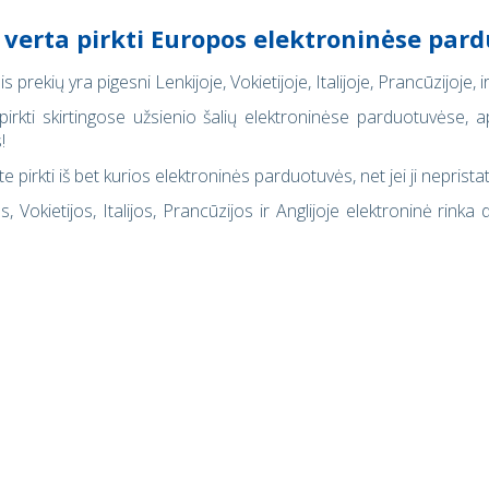
 verta pirkti Europos elektroninėse par
s prekių yra pigesni Lenkijoje, Vokietijoje, Italijoje, Prancūzijoje, 
 pirkti skirtingose užsienio šalių elektroninėse parduotuvėse, 
!
ite pirkti iš bet kurios elektroninės parduotuvės, net jei ji nepris
os, Vokietijos, Italijos, Prancūzijos ir Anglijoje elektroninė r