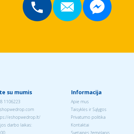
ite su mumis
Informacija
8 1106223
Apie mus
shopwedrop.com
Taisyklės ir Sąlygos
tps://eshopwedrop.lt/
Privatumo politika
jos darbo laikas:
Kontaktai
:00
Svetainės žemėlapis