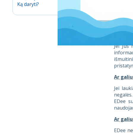
Ką daryti?
EDee yra
nereikės
judėjimą
Ar EDee 
Jei Jūs
informa
išmuitin
pristaty
Ar galiu
Jei lau
negalės.
EDee su
naudojan
Ar galiu
EDee neg