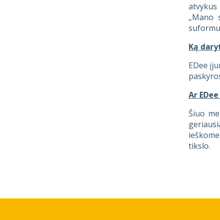
atvykus 
„Mano s
suformuo
Ką dary
EDee įju
paskyros
Ar EDee
Šiuo me
geriausi
ieškome 
tikslo.