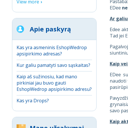
Pastaba
View more
EDee
ne
Ar galiu
Apie paskyrą
Edee akt
Tad jei 
Pagalvoj
Kas yra asmeninis EshopWedrop
siuntini
apsipirkimo adresas?
Kaip ve
Kur galiu pamatyti savo sąskaitas?
EDee su
Kaip aš sužinosiu, kad mano
naudoti 
pirkiniai jau buvo gauti
pasirūpi
EshopWedrop apsipirkimo adresu?
Pavyzdži
Kas yra Drops?
grynaisi
savo pask
Kaip ak
Mano užsakymai