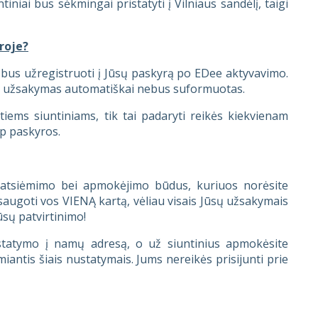
iniai bus sėkmingai pristatyti į Vilniaus sandėlį, taigi
roje?
e bus užregistruoti į Jūsų paskyrą po EDee aktyvavimo.
ems užsakymas automatiškai nebus suformuotas.
otiems siuntiniams, tik tai padaryti reikės kiekvienam
op paskyros.
o/atsiėmimo bei apmokėjimo būdus, kuriuos norėsite
augoti vos VIENĄ kartą, vėliau visais Jūsų užsakymais
ūsų patvirtinimo!
ristatymo į namų adresą, o už siuntinius apmokėsite
antis šiais nustatymais. Jums nereikės prisijunti prie