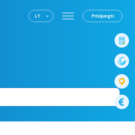
LT
Prisijungti