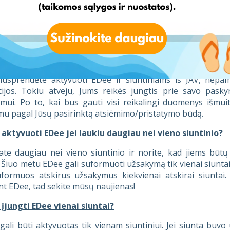
 puikus pasirinkimas Jums, jei norite užsakymų formavimą
 kiekvieną kartą gavus siuntą jungtis prie savo paskyros i
 Jums, kaip įprasta, bus suteikta elektroniniu paštu, taip p
pasirūpins mano siuntiniais iš JAV?
 nusprendėte aktyvuoti EDee ir siuntiniams iš JAV, nepa
cijos. Tokiu atveju, Jums reikės jungtis prie savo pask
imui. Po to, kai bus gauti visi reikalingi duomenys išmui
mu pagal Jūsų pasirinktą atsiėmimo/pristatymo būdą.
 aktyvuoti EDee jei laukiu daugiau nei vieno siuntinio?
kiate daugiau nei vieno siuntinio ir norite, kad jiems b
 Šiuo metu EDee gali suformuoti užsakymą tik vienai siuntai, 
formuos atskirus užsakymus kiekvienai atskirai siuntai. 
t EDee, tad sekite mūsų naujienas!
 įjungti EDee vienai siuntai?
ali būti aktyvuotas tik vienam siuntiniui. Jei siunta buvo 