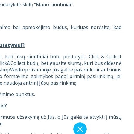
arykite skiltį “Mano siuntiniai”.
siėmimo bei apmokėjimo būdus, kuriuos norėsite, kad
istatymui?
kad Jūsų siuntiniai būtų pristatyti į Click & Collect
Click&Collect būdų, bet gausite siuntą, kuri bus didesnė
EshopWedrop sistemoje Jūs galite pasirinkti ir antrinius
o formavimo galimybes pagal pirminį pasirinkimą, jei
e naudoja antrinį Jūsų pasirinkimą.
siėmimo punktus.
is?
rmuos užsakymą už Jus, o Jūs galėsite atvykti į mūsų
e.