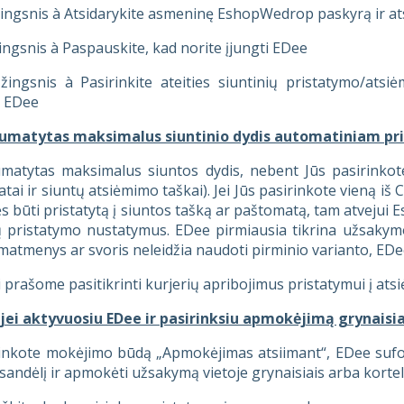
ingsnis à Atsidarykite asmeninę EshopWedrop paskyrą ir atsid
ingsnis à Paspauskite, kad norite įjungti EDee
 žingsnis à Pasirinkite ateities siuntinių pristatymo/at
 EDee
numatytas maksimalus siuntinio dydis automatiniam pr
atytas maksimalus siuntos dydis, nebent Jūs pasirinkote, 
tai ir siuntų atsiėmimo taškai). Jei Jūs pasirinkote vieną iš 
ės būti pristatytą į siuntos tašką ar paštomatą, tam atvejui 
ų pristatymo nustatymus. EDee pirmiausia tikrina užsakym
matmenys ar svoris neleidžia naudoti pirminio varianto, EDe
 prašome pasitikrinti kurjerių apribojimus pristatymui į at
 jei aktyvuosiu EDee ir pasirinksiu apmokėjimą grynaisia
rinkote mokėjimo būdą „Apmokėjimas atsiimant“, EDee sufo
 sandėlį ir apmokėti užsakymą vietoje grynaisiais arba kortel