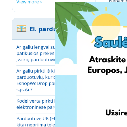
Nepamirš
View more
mokestis
Ką dary
pakeist
El. parduotuvės
EDee nus
kitu adr
Ar galiu lengvai sulyginti
EDee iko
patikusios prekės kainą tarp
siuntini
įvairių parduotuvių?
Ar aš bū
Ar galiu pirkti iš kitų internetinių
Taip, ka
parduotuvių, kurios nenurodytos
siuntiny
EshopWeDrop parduotuvių
sąraše?
Ar gali
Kodėl verta pirkti Europos
Taip, ž
elektroninėse parduotuvėse?
nepamirš
Negavus 
Parduotuvė UK (Ebay, Amazon,
kita) nepriima telefono numerio.
Ar EDee