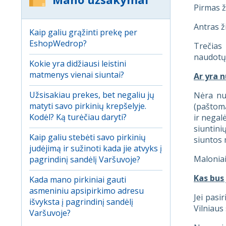
Pirmas ž
Antras ž
Kaip galiu grąžinti prekę per
EshopWedrop?
Trečias
naudotų
Kokie yra didžiausi leistini
matmenys vienai siuntai?
Ar yra 
Užsisakiau prekes, bet negaliu jų
Nėra num
matyti savo pirkinių krepšelyje.
(paštoma
Kodėl? Ką turėčiau daryti?
ir negal
siuntini
Kaip galiu stebėti savo pirkinių
siuntos 
judėjimą ir sužinoti kada jie atvyks į
Maloniai
pagrindinį sandėlį Varšuvoje?
Kas bus
Kada mano pirkiniai gauti
asmeniniu apsipirkimo adresu
Jei pasi
išvyksta į pagrindinį sandėlį
Vilniaus
Varšuvoje?