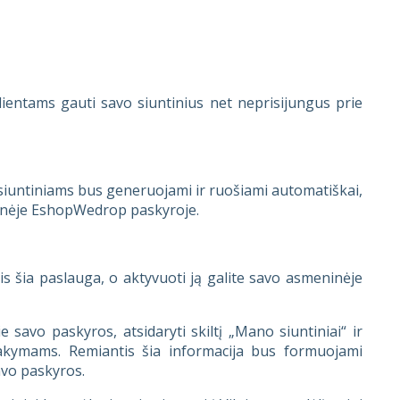
ientams gauti savo siuntinius net neprisijungus prie
iuntiniams bus generuojami ir ruošiami automatiškai,
ninėje EshopWedrop paskyroje.
is šia paslauga, o aktyvuoti ją galite savo asmeninėje
 savo paskyros, atsidaryti skiltį „Mano siuntiniai“ ir
sakymams. Remiantis šia informacija bus formuojami
avo paskyros.