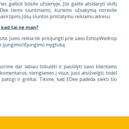
 galbūt būsite užsienyje, Jūs galite atsidaryti skiltį
 EDee tiems siuntiniams, kuriems užsakymą norėsite
 pasirūpins Jūsų siuntos pristatymu reikiamu adresu.
, kad tai ne man?
ėsite. Jums reikia tik prisijungti prie savo EshopWedrop
Dee įjungimo/išjungimo mygtuką.
ime dar labiau tobulėti ir pasiūlyti savo klientams
komentarus, stengiamės į visus juos atsižvelgti, todėl
togi ir greitai. Tikime, kad EDee padeda siekti šio