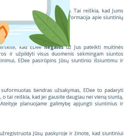
 paversti paprastu ir greitu. Tai reiškia, kad Jums
r formuoti užsakymus. Pilna informacija apie siuntinių
at bus matome Jūsų paskyroje.
mirškite, kad EDee
negalės
už Jus pateikti muitinės
yros ir užpildyti visus duomenis sėkmingam siuntos
tinimui, EDee pasirūpins Jūsų siuntinio išsiuntimu ir
ūtų suformuotas bendras užsakymas, EDee to padaryti
o tai reiškia, kad jei gausite daugiau nei vieną siuntą,
Ateityje planuojame galimybę apjungti siuntinius ir
užregistruota Jūsų paskyroje ir žinote, kad siuntiniui