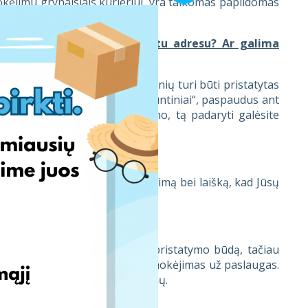
ėjimu grynaisiais kurjeriui, yra taikomas papildomas
inių turi būti pristatytas kitu adresu? Ar galima
aaiškėjo, kad vienas iš siuntinių turi būti pristatytas
padaryti galite skiltyje „Mano siuntiniai“, paspaudus ant
tai EDee nesugeneruos užsakymo, tą padaryti galėsite
nksiu aktyvuoti EDee?
ą, atvykimą, užsakymo suformavimą bei laišką, kad Jūsų
lniaus sandėlyje.
audojantis EDee?
pagal pasirinktą atsiėmimo/pristatymo būdą, tačiau
galime tik po to, kai bus gautas mokėjimas už paslaugas.
a automatinių pinigų nuskaitymų.