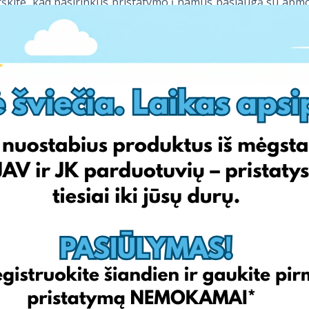
kite, kad pasirinkus pristatymo į namus paslaugą su apmok
. Visus įkainius galite rasti mūsų kainyne.
ti, jei aktyvavus EDee paaiškėjo, kad vienas iš siunt
i nustatymus vienai siuntai?
tatymų vienai siuntai pakeisti negalima. Jei aktyvavus EDee p
esu nei įprastai, Jūs galite išjungti EDee vienai siuntai. Tai 
nėlės šalia pasirinkto siuntinio. Tokiu atveju, šiai siun
ui atvykus į Lietuvą, rankiniu būdu.
siu informuotas apie savo siuntinio judėjimą, jei pasiri
ip įprasta gausite visus pranešimus apie siuntinio judėjim
s buvo perduotas kurjeriui arba yra paruoštas atsiėmimui Vi
u pasirinkti užsakymų apmokėjimą bankiniu pavedimu n
inoma. Tokiu atveju EDee suformuos užsakymą Jūsų vardu 
kite, kad siuntinius atiduoti Jums ir išsiųsti su kurjeriais 
mokėjimo, siunta liks Vilniaus sandėlyje. EDee negeneruoj
 tinkamas man?