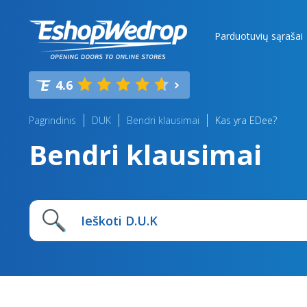
Parduotuvių sąrašai
4.6
Pagrindinis
DUK
Bendri klausimai
Kas yra EDee?
Bendri klausimai