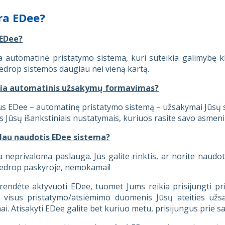
ra EDee?
 EDee?
 automatinė pristatymo sistema, kuri suteikia galimybę kl
drop sistemos daugiau nei vieną kartą.
kia automatinis užsakymų formavimas?
s EDee – automatinę pristatymo sistemą – užsakymai Jūsų s
s Jūsų išankstiniais nustatymais, kuriuos rasite savo asme
alau naudotis EDee sistema?
 neprivaloma paslauga. Jūs galite rinktis, ar norite naudot
drop paskyroje, nemokamai!
rendėte aktyvuoti EDee, tuomet Jums reikia prisijungti prie
ti visus pristatymo/atsiėmimo duomenis Jūsų ateities už
i. Atisakyti EDee galite bet kuriuo metu, prisijungus prie s