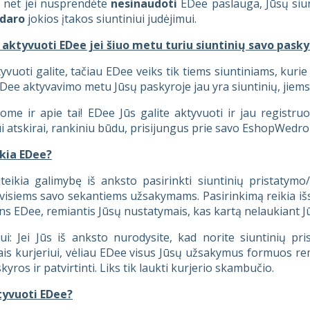
: net jei nusprendėte
nesinaudoti
EDee paslauga, Jūsų siunt
daro
jokios įtakos siuntiniui judėjimui.
 aktyvuoti EDee jei šiuo metu turiu siuntinių savo pasky
yvuoti galite, tačiau EDee veiks tik tiems siuntiniams, kuri
EDee aktyvavimo metu Jūsų paskyroje jau yra siuntinių, ji
ome ir apie tai! EDee Jūs galite aktyvuoti ir jau registru
ui atskirai, rankiniu būdu, prisijungus prie savo EshopWedr
ikia EDee?
teikia galimybę iš anksto pasirinkti siuntinių pristatym
visiems savo sekantiems užsakymams. Pasirinkimą reikia išs
ns EDee, remiantis Jūsų nustatymais, kas kartą nelaukiant J
ui: Jei Jūs iš anksto nurodysite, kad norite siuntinių p
ais kurjeriui, vėliau EDee visus Jūsų užsakymus formuos remi
yros ir patvirtinti. Liks tik laukti kurjerio skambučio.
tyvuoti EDee?