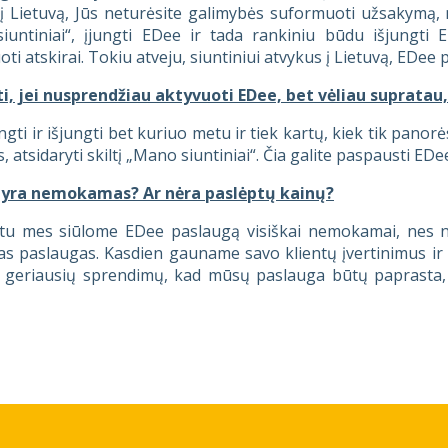
į Lietuvą, Jūs neturėsite galimybės suformuoti užsakymą, nes
iuntiniai“, įjungti EDee ir tada rankiniu būdu išjungti
ti atskirai. Tokiu atveju, siuntiniui atvykus į Lietuvą, EDee
ti, jei nusprendžiau aktyvuoti EDee, bet vėliau supratau
ngti ir išjungti bet kuriuo metu ir tiek kartų, kiek tik panor
, atsidaryti skiltį „Mano siuntiniai“. Čia galite paspausti E
 yra nemokamas? Ar nėra paslėptų kainų?
tu mes siūlome EDee paslaugą visiškai nemokamai, nes nor
as paslaugas. Kasdien gauname savo klientų įvertinimus ir 
geriausių sprendimų, kad mūsų paslauga būtų paprasta, pa