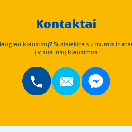
Kontaktai
daugiau klausimų? Susisiekite su mumis ir at
į visus Jūsų klausimus