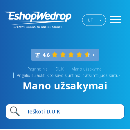
LT
4.6
Pagrindinis
DUK
Mano užsakymai
Ar galiu sulaukti kito savo siuntinio ir atsiimti juos kartu?
Mano užsakymai