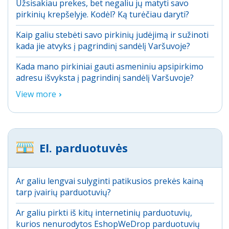
Užsisakiau prekes, bet negaliu jų matyti savo
pirkinių krepšelyje. Kodėl? Ką turėčiau daryti?
Kaip galiu stebėti savo pirkinių judėjimą ir sužinoti
kada jie atvyks į pagrindinį sandėlį Varšuvoje?
Kada mano pirkiniai gauti asmeniniu apsipirkimo
adresu išvyksta į pagrindinį sandėlį Varšuvoje?
View more
El. parduotuvės
Ar galiu lengvai sulyginti patikusios prekės kainą
tarp įvairių parduotuvių?
Ar galiu pirkti iš kitų internetinių parduotuvių,
kurios nenurodytos EshopWeDrop parduotuvių