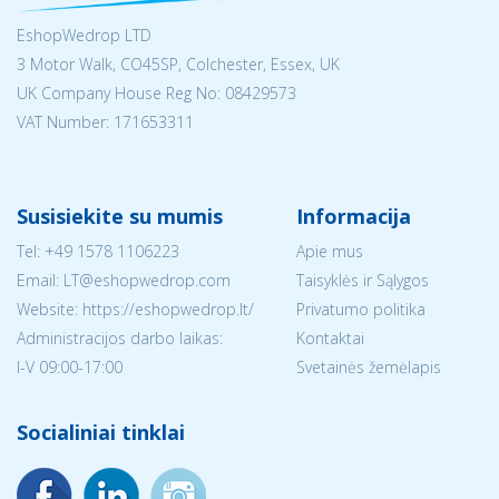
EshopWedrop LTD
3 Motor Walk, CO45SP, Colchester, Essex, UK
UK Company House Reg No:
08429573
VAT Number: 171653311
Susisiekite su mumis
Informacija
Tel:
+49 1578 1106223
Apie mus
Email:
LT@eshopwedrop.com
Taisyklės ir Sąlygos
Website: https://eshopwedrop.lt/
Privatumo politika
Administracijos darbo laikas:
Kontaktai
I-V 09:00-17:00
Svetainės žemėlapis
Socialiniai tinklai