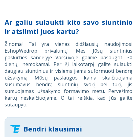
Ar galiu sulaukti kito savo siuntinio
ir atsiimti juos kartu?
Žinoma! Tai yra vienas didžiausių naudojimosi
EshopWedrop privalumų! Mes Jūsų siuntinius
paskirties sandėlyje Varšuvoje galime pasaugoti 30
dienų, nemokamai. Per šį laikotarpį galite sulaukti
daugiau siuntinius ir visiems jiems suformuoti bendrą
užsakymą. Mūsų paslaugos kaina skaičiuojama
susumavus bendrą siuntinių svorį bei tūrį, jis
sumuojamas užsakymo formavimo metu. Pervežimo
kartų neskaičiuojame. O tai reiškia, kad Jūs galite
sutaupyti.
Bendri klausimai