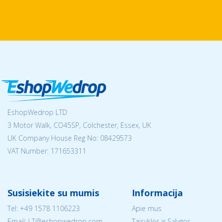
EshopWedrop LTD
3 Motor Walk, CO45SP, Colchester, Essex, UK
UK Company House Reg No:
08429573
VAT Number: 171653311
Susisiekite su mumis
Informacija
Tel:
+49 1578 1106223
Apie mus
Email:
LT@eshopwedrop.com
Taisyklės ir Sąlygos