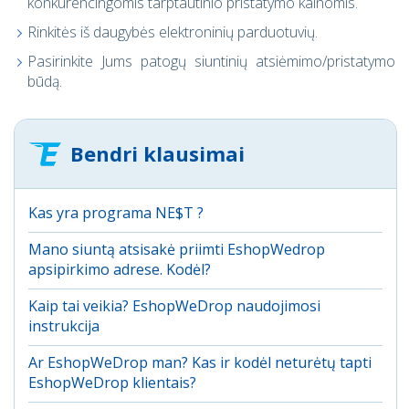
konkurencingomis tarptautinio pristatymo kainomis.
Rinkitės iš daugybės elektroninių parduotuvių.
Pasirinkite Jums patogų siuntinių atsiėmimo/pristatymo
būdą.
Bendri klausimai
Kas yra programa NE$T ?
Mano siuntą atsisakė priimti EshopWedrop
apsipirkimo adrese. Kodėl?
Kaip tai veikia? EshopWeDrop naudojimosi
instrukcija
Ar EshopWeDrop man? Kas ir kodėl neturėtų tapti
EshopWeDrop klientais?