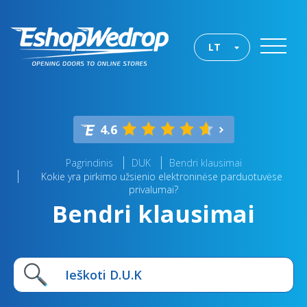
LT
4.6
Pagrindinis
DUK
Bendri klausimai
Kokie yra pirkimo užsienio elektroninėse parduotuvėse
privalumai?
Bendri klausimai