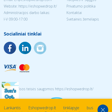
Website: https://eshopwedrop.lt/
Privatumo politika
Administracijos darbo laikas:
Kontaktai
I-V 09:00-17:00
Svetainės žemėlapis
Socialiniai tinklai
© 2026 Visos teisės saugomos https://eshopwedrop.lt/
Lankantis Eshopwedrop.lt tinklapyje bus