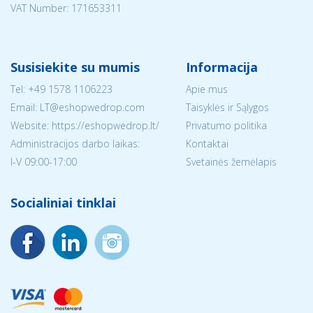
VAT Number: 171653311
Susisiekite su mumis
Informacija
Tel:
+49 1578 1106223
Apie mus
Email:
LT@eshopwedrop.com
Taisyklės ir Sąlygos
Website: https://eshopwedrop.lt/
Privatumo politika
Administracijos darbo laikas:
Kontaktai
I-V 09:00-17:00
Svetainės žemėlapis
Socialiniai tinklai