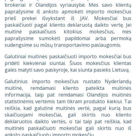
brokeriai ir Olandijos vyriausybė. Mes savo klientų
paprašysime iš anksto apmokėti importo mokesčius
prieš prekei išvykstant iš JAV. Mokesčiai bus
paskaičiuoti pagal kliento deklaruotą daikto vertę. Jei
muitinė paskaičiuos kitokius mokesčius, mes
paprašysime sumokėti papildomai arba permoką
sudengsime su mūsų transportavimo paslaugomis.
Galutiniai muitinės paskaičiuoti importo mokesčiai bus
pridėti kiekvienai siuntai. Šiuos mokesčius klientas
galės matyti savo paskyroje, kai siunta pasieks Lietuvą.
Galutinius importo mokesčius nustato Nyderlandų
muitinė, remdamasi kliento pateikta muitinės
informacija, taip pat remdamasi Olandijos muitinės
statistinėmis vertėmis tam tikram produkto kiekiui. Tai
reiškia, kad galutinė muitinės vertė, pagal kurią bus
skaičiuojami mokesčiai, gali skirtis nuo kliento
deklaruotos daikto vertės, o tai taip pat reiškia, kad
muitinės paskaičiuoti mokesčiai gali skirtis nuo iš
anksto paskaičiuotų importo mokesčių.