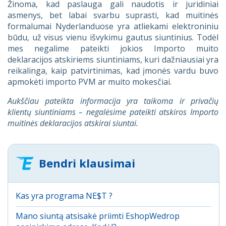
Žinoma, kad paslauga gali naudotis ir juridiniai
asmenys, bet labai svarbu suprasti, kad muitinės
formalumai Nyderlanduose yra atliekami elektroniniu
būdu, už visus vienu išvykimu gautus siuntinius. Todėl
mes negalime pateikti jokios Importo muito
deklaracijos atskiriems siuntiniams, kuri dažniausiai yra
reikalinga, kaip patvirtinimas, kad įmonės vardu buvo
apmokėti importo PVM ar muito mokesčiai.
Aukščiau pateikta informacija yra taikoma ir privačių
klientų siuntiniams – negalėsime pateikti atskiros Importo
muitinės deklaracijos atskirai siuntai.
Bendri klausimai
Kas yra programa NE$T ?
Mano siuntą atsisakė priimti EshopWedrop