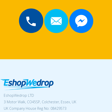
EshopWedrop LTD
3 Motor Walk, CO45SP, Colchester, Essex, UK
UK Company House Reg No:
08429573