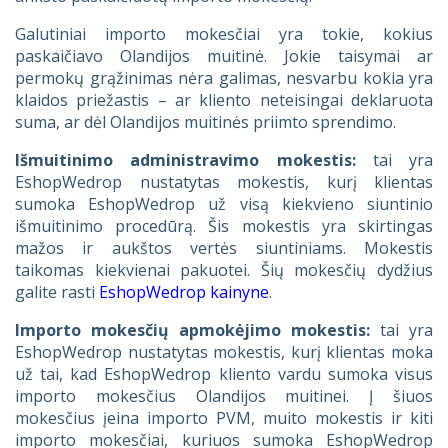
Galutiniai importo mokesčiai yra tokie, kokius
paskaičiavo Olandijos muitinė. Jokie taisymai ar
permokų grąžinimas nėra galimas, nesvarbu kokia yra
klaidos priežastis – ar kliento neteisingai deklaruota
suma, ar dėl Olandijos muitinės priimto sprendimo.
Išmuitinimo administravimo mokestis:
tai yra
EshopWedrop nustatytas mokestis, kurį klientas
sumoka EshopWedrop už visą kiekvieno siuntinio
išmuitinimo procedūrą. Šis mokestis yra skirtingas
mažos ir aukštos vertės siuntiniams. Mokestis
taikomas kiekvienai pakuotei. Šių mokesčių dydžius
galite rasti
EshopWedrop kainyne
.
Importo mokesčių apmokėjimo mokestis:
tai yra
EshopWedrop nustatytas mokestis, kurį klientas moka
už tai, kad EshopWedrop kliento vardu sumoka visus
importo mokesčius Olandijos muitinei. Į šiuos
mokesčius įeina importo PVM, muito mokestis ir kiti
importo mokesčiai, kuriuos sumoka EshopWedrop