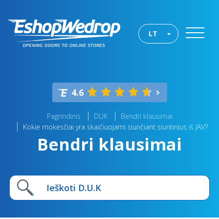
LT
4.6
Pagrindinis
DUK
Bendri klausimai
Kokie mokesčiai yra skaičiuojami siunčiant siuntinius iš JAV?
Bendri klausimai