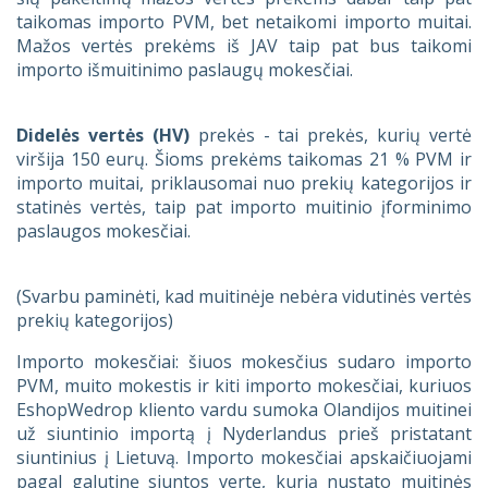
taikomas importo PVM, bet netaikomi importo muitai.
Mažos vertės prekėms iš JAV taip pat bus taikomi
importo išmuitinimo paslaugų mokesčiai.
Didelės vertės (HV)
prekės - tai prekės, kurių vertė
viršija 150 eurų. Šioms prekėms taikomas 21 % PVM ir
importo muitai, priklausomai nuo prekių kategorijos ir
statinės vertės, taip pat importo muitinio įforminimo
paslaugos mokesčiai.
(Svarbu paminėti, kad muitinėje nebėra vidutinės vertės
prekių kategorijos)
Importo mokesčiai: šiuos mokesčius sudaro importo
PVM, muito mokestis ir kiti importo mokesčiai, kuriuos
EshopWedrop kliento vardu sumoka Olandijos muitinei
už siuntinio importą į Nyderlandus prieš pristatant
siuntinius į Lietuvą. Importo mokesčiai apskaičiuojami
pagal galutinę siuntos vertę, kurią nustato muitinės