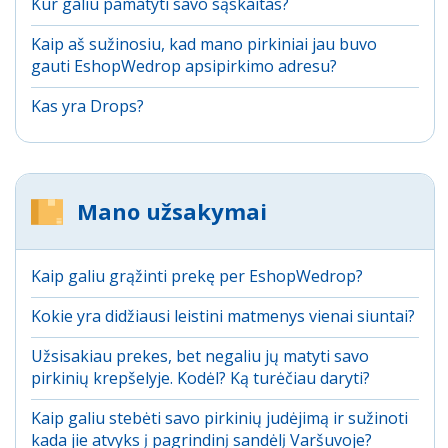
Kur galiu pamatyti savo sąskaitas?
Kaip aš sužinosiu, kad mano pirkiniai jau buvo
gauti EshopWedrop apsipirkimo adresu?
Kas yra Drops?
Mano užsakymai
Kaip galiu grąžinti prekę per EshopWedrop?
Kokie yra didžiausi leistini matmenys vienai siuntai?
Užsisakiau prekes, bet negaliu jų matyti savo
pirkinių krepšelyje. Kodėl? Ką turėčiau daryti?
Kaip galiu stebėti savo pirkinių judėjimą ir sužinoti
kada jie atvyks į pagrindinį sandėlį Varšuvoje?