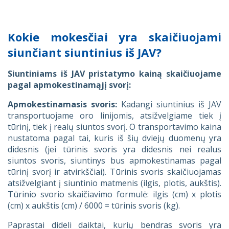
Kokie mokesčiai yra skaičiuojami
siunčiant siuntinius iš JAV?
Siuntiniams iš JAV pristatymo kainą skaičiuojame
pagal apmokestinamąjį svorį:
Apmokestinamasis svoris:
Kadangi siuntinius iš JAV
transportuojame oro linijomis, atsižvelgiame tiek į
tūrinį, tiek į realų siuntos svorį. O transportavimo kaina
nustatoma pagal tai, kuris iš šių dviejų duomenų yra
didesnis (jei tūrinis svoris yra didesnis nei realus
siuntos svoris, siuntinys bus apmokestinamas pagal
tūrinį svorį ir atvirkščiai). Tūrinis svoris skaičiuojamas
atsižvelgiant į siuntinio matmenis (ilgis, plotis, aukštis).
Tūrinio svorio skaičiavimo formulė: ilgis (cm) x plotis
(cm) x aukštis (cm) / 6000 = tūrinis svoris (kg).
Paprastai dideli daiktai, kurių bendras svoris yra