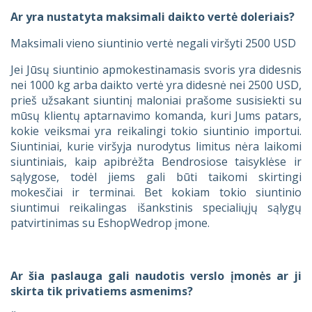
Ar yra nustatyta maksimali daikto vertė doleriais?
Maksimali vieno siuntinio vertė negali viršyti 2500 USD
Jei Jūsų siuntinio apmokestinamasis svoris yra didesnis
nei 1000 kg arba daikto vertė yra didesnė nei 2500 USD,
prieš užsakant siuntinį maloniai prašome susisiekti su
mūsų klientų aptarnavimo komanda, kuri Jums patars,
kokie veiksmai yra reikalingi tokio siuntinio importui.
Siuntiniai, kurie viršyja nurodytus limitus nėra laikomi
siuntiniais, kaip apibrėžta Bendrosiose taisyklėse ir
sąlygose, todėl jiems gali būti taikomi skirtingi
mokesčiai ir terminai. Bet kokiam tokio siuntinio
siuntimui reikalingas išankstinis specialiųjų sąlygų
patvirtinimas su EshopWedrop įmone.
Ar šia paslauga gali naudotis verslo įmonės ar ji
skirta tik privatiems asmenims?