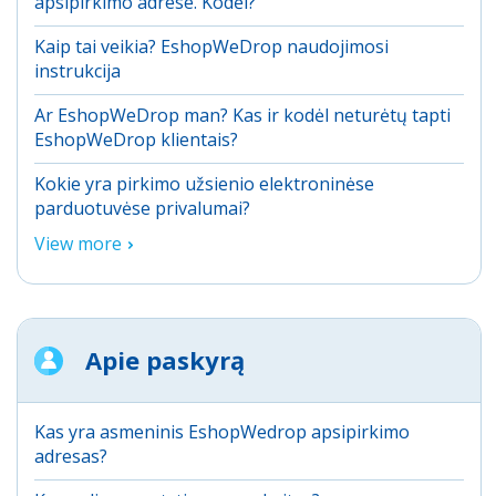
apsipirkimo adrese. Kodėl?
Kaip tai veikia? EshopWeDrop naudojimosi
instrukcija
Ar EshopWeDrop man? Kas ir kodėl neturėtų tapti
EshopWeDrop klientais?
Kokie yra pirkimo užsienio elektroninėse
parduotuvėse privalumai?
View more
Apie paskyrą
Kas yra asmeninis EshopWedrop apsipirkimo
adresas?