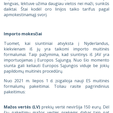
lengvas, lėktuve užima daugiau vietos nei maži, sunkūs
daiktai. Štai kodėl oro linijos taiko tarifus pagal
apmokestinamąjį svorį.
Importo mokesčiai
Tuomet, kai siuntiniai atvyksta į Nyderlandus,
kiekvienam iš jų yra taikomi importo muitinės
formalumai. Taip pažymima, kad siuntinys iš JAV yra
importuojamas į Europos Sąjungą. Nuo šio momento
siunta gali keliauti Europos Sąjungos viduje be jokių
papildomų muitinės procedūrų.
Nuo 2021 m. liepos 1 d. įsigalioja nauji ES muitinės
formalumų pakeitimai. Toliau rasite pagrindinius
pakeitimus:
Mažos vertės (LV)
prekių vertė neviršija 150 eurų. Dėl
šių pakeitimų mažos vertės prekėms dabar taip pat