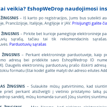
tai veikia? EshopWeDrop naudojimosi ins
 ŽINGSNIS
– Iš karto po registracijos, Jums bus suteikti 
je, Prancūzijoje, Italijoje, Anglijoje ir JAV.
P
risijungti galite či
 ŽINGSNIS
– Pirkite bet kurioje pamėgtoje elektroninėje pa
uvių sąrašą, tačiau tai tik rekomendacinis sąrašas
uvės.
Parduotuvių sąrašas
S ŽINGSNIS
– Perkant elektroninėje parduotuvėje, kaip 
kimo adresą bei pridėkite savo EshopWedrop ID numerį
). Daugelis elektroninių parduotuvių prašo išskirti adresą į
 tokiu formatu (štai kodėl galite matyti dvi adreso eilutes Ad
TAS ŽINGSNIS
– Sulaukite mūsų patvirtinimo, kad siunt
 prieš perkant atsižvelgti į vietinio pristatymo laiką pa
rop sandėlį, mūsų komanda suruoš Jūsų siuntinį siuntimui 