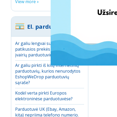
View more
El. parduotuvės
Ar galiu lengvai sulyginti
patikusios prekės kainą tarp
įvairių parduotuvių?
Ar galiu pirkti iš kitų internetinių
parduotuvių, kurios nenurodytos
EshopWeDrop parduotuvių
sąraše?
Kodėl verta pirkti Europos
elektroninėse parduotuvėse?
Parduotuvė UK (Ebay, Amazon,
kita) nepriima telefono numerio.