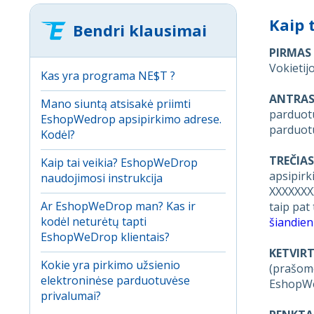
Kaip 
Bendri klausimai
PIRMAS
Vokietijo
Kas yra programa NE$T ?
ANTRAS
Mano siuntą atsisakė priimti
parduot
EshopWedrop apsipirkimo adrese.
parduot
Kodėl?
TREČIA
Kaip tai veikia? EshopWeDrop
apsipir
naudojimosi instrukcija
XXXXXXXX
Ar EshopWeDrop man? Kas ir
taip pat
kodėl neturėtų tapti
šiandien
EshopWeDrop klientais?
KETVIR
Kokie yra pirkimo užsienio
(prašome
elektroninėse parduotuvėse
EshopWed
privalumai?