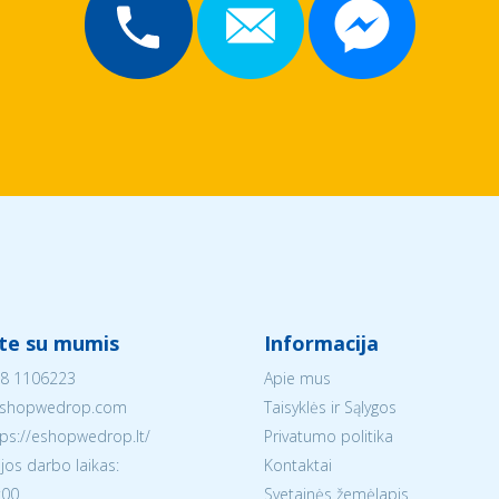
ite su mumis
Informacija
8 1106223
Apie mus
shopwedrop.com
Taisyklės ir Sąlygos
tps://eshopwedrop.lt/
Privatumo politika
jos darbo laikas:
Kontaktai
:00
Svetainės žemėlapis