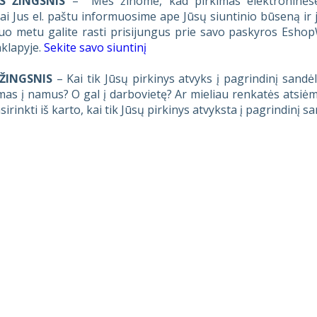
S ŽINGSNIS
– Mes žinome, kad pirkimas elektroninėse p
iai Jus el. paštu informuosime ape Jūsų siuntinio būseną ir 
uo metu galite rasti prisijungus prie savo paskyros Esho
klapyje.
Sekite savo siuntinį
 ŽINGSNIS
– Kai tik Jūsų pirkinys atvyks į pagrindinį sandėl
mas į namus? O gal į darbovietę? Ar mieliau renkatės atsi
sirinkti iš karto, kai tik Jūsų pirkinys atvyksta į pagrindinį s