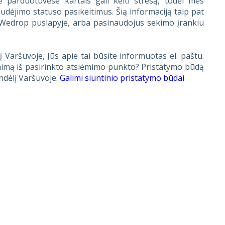
arduotuvėse kartais gali kelti stresą, todėl mes
judėjimo statuso pasikeitimus. Šią informaciją taip pat
pWedrop puslapyje, arba pasinaudojus sekimo įrankiu
į Varšuvoje, Jūs apie tai būsite informuotas el. paštu.
ėmimą iš pasirinkto atsiėmimo punkto? Pristatymo būdą
andėlį Varšuvoje.
Galimi siuntinio pristatymo būdai