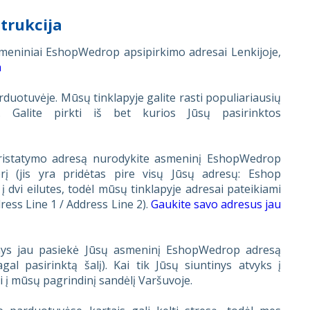
trukcija
asmeniniai EshopWedrop apsipirkimo adresai Lenkijoje,
a
rduotuvėje. Mūsų tinklapyje galite rasti populiariausių
. Galite pirkti iš bet kurios Jūsų pasirinktos
pristatymo adresą nurodykite asmeninį EshopWedrop
 (jis yra pridėtas pire visų Jūsų adresų: Eshop
 dvi eilutes, todėl mūsų tinklapyje adresai pateikiami
dress Line 1 / Address Line 2).
Ga
ukite savo adresus jau
inys jau pasiekė Jūsų asmeninį EshopWedrop adresą
gal pasirinktą šalį). Kai tik Jūsų siuntinys atvyks į
į mūsų pagrindinį sandėlį Varšuvoje.