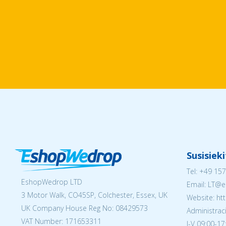
Susisiek
Tel:
+49 157
EshopWedrop LTD
Email:
LT@e
3 Motor Walk, CO45SP, Colchester, Essex, UK
Website: ht
UK Company House Reg No:
08429573
Administraci
VAT Number: 171653311
I-V 09:00-17