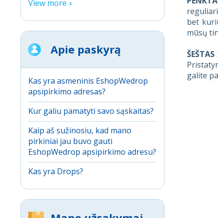
PENKTA
View more
reguliar
bet kuri
mūsų tin
Apie paskyrą
ŠEŠTAS
Pristaty
galite pa
Kas yra asmeninis EshopWedrop
apsipirkimo adresas?
Kur galiu pamatyti savo sąskaitas?
Kaip aš sužinosiu, kad mano
pirkiniai jau buvo gauti
EshopWedrop apsipirkimo adresu?
Kas yra Drops?
Mano užsakymai