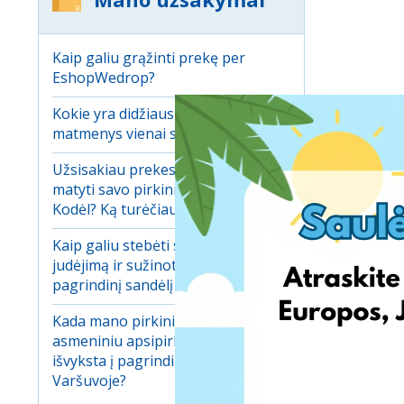
Kaip galiu grąžinti prekę per
EshopWedrop?
Kokie yra didžiausi leistini
matmenys vienai siuntai?
Užsisakiau prekes, bet negaliu jų
matyti savo pirkinių krepšelyje.
Kodėl? Ką turėčiau daryti?
Kaip galiu stebėti savo pirkinių
judėjimą ir sužinoti kada jie atvyks į
pagrindinį sandėlį Varšuvoje?
Kada mano pirkiniai gauti
asmeniniu apsipirkimo adresu
išvyksta į pagrindinį sandėlį
Varšuvoje?