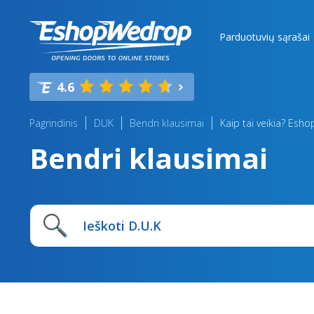
Parduotuvių sąrašai
4.6
Pagrindinis
DUK
Bendri klausimai
Kaip tai veikia? Esh
Bendri klausimai