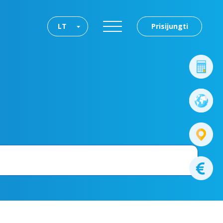
LT
Prisijungti