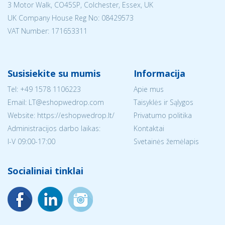
3 Motor Walk, CO45SP, Colchester, Essex, UK
UK Company House Reg No:
08429573
VAT Number: 171653311
Susisiekite su mumis
Informacija
Tel:
+49 1578 1106223
Apie mus
Email:
LT@eshopwedrop.com
Taisyklės ir Sąlygos
Website: https://eshopwedrop.lt/
Privatumo politika
Administracijos darbo laikas:
Kontaktai
I-V 09:00-17:00
Svetainės žemėlapis
Socialiniai tinklai