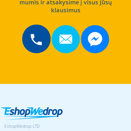
mumis ir atsakysime į visus Jūsų
klausimus
EshopWedrop LTD