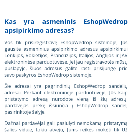
Kas yra asmeninis EshopWedrop
apsipirkimo adresas?
Vos tik prisiregistravę EshopWedrop sistemoje, Jūs
gausite asmeninius apsipirkimo adresus apsipirkimui
Lenkijos, Vokietijos, Prancūzijos, Italijos, Anglijos ir JAV
elektroninėse parduotuvėse. Jei jau registravotės mūsų
puslapyje, šiuos adresus galite rasti prisijungę prie
savo paskyros EshopWedrop sistemoje.
Šie adresai yra pagrindinių EshopWedrop sandėlių
adresai. Perkant elektroninėje parduotuvėje, Jūs kaip
pristatymo adresą nurodote vieną iš šių adresų,
pardavėjas prekę išsiunčia į EshopWedrop sandėlį
pasirinktoje šalyje.
Dažnai pardavėjai gali pasiūlyti nemokamą pristatymą
šalies viduje, tokiu atveju, Jums reikės mokėti tik Už