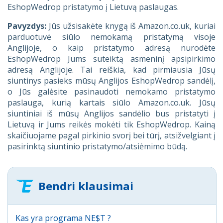
EshopWedrop pristatymo į Lietuvą paslaugas.
Pavyzdys:
Jūs užsisakėte knygą iš Amazon.co.uk, kuriai
parduotuvė siūlo nemokamą pristatymą visoje
Anglijoje, o kaip pristatymo adresą nurodėte
EshopWedrop Jums suteiktą asmeninį apsipirkimo
adresą Anglijoje. Tai reiškia, kad pirmiausia Jūsų
siuntinys pasieks mūsų Anglijos EshopWedrop sandėlį,
o Jūs galėsite pasinaudoti nemokamo pristatymo
paslauga, kurią kartais siūlo Amazon.co.uk. Jūsų
siuntiniai iš mūsų Anglijos sandėlio bus pristatyti į
Lietuvą ir Jums reikės mokėti tik EshopWedrop. Kainą
skaičiuojame pagal pirkinio svorį bei tūrį, atsižvelgiant į
pasirinktą siuntinio pristatymo/atsiėmimo būdą.
Bendri klausimai
Kas yra programa NE$T ?