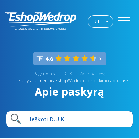
LT
4.6
Pagrindinis
DUK
Apie paskyrą
Kas yra asmeninis EshopWedrop apsipirkimo adresas?
Apie paskyrą