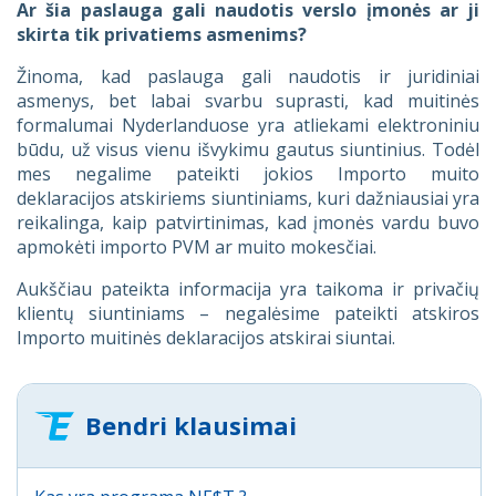
Ar šia paslauga gali naudotis verslo įmonės ar ji
skirta tik privatiems asmenims?
Žinoma, kad paslauga gali naudotis ir juridiniai
asmenys, bet labai svarbu suprasti, kad muitinės
formalumai Nyderlanduose yra atliekami elektroniniu
būdu, už visus vienu išvykimu gautus siuntinius. Todėl
mes negalime pateikti jokios Importo muito
deklaracijos atskiriems siuntiniams, kuri dažniausiai yra
reikalinga, kaip patvirtinimas, kad įmonės vardu buvo
apmokėti importo PVM ar muito mokesčiai.
Aukščiau pateikta informacija yra taikoma ir privačių
klientų siuntiniams – negalėsime pateikti atskiros
Importo muitinės deklaracijos atskirai siuntai.
Bendri klausimai