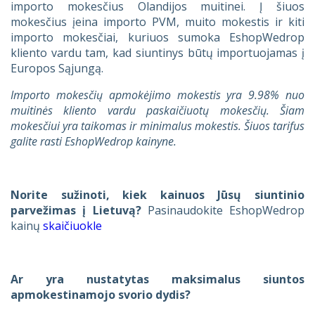
importo mokesčius Olandijos muitinei. Į šiuos
mokesčius įeina importo PVM, muito mokestis ir kiti
importo mokesčiai, kuriuos sumoka EshopWedrop
kliento vardu tam, kad siuntinys būtų importuojamas į
Europos Sąjungą.
Importo mokesčių apmokėjimo mokestis yra 9.98% nuo
muitinės kliento vardu paskaičiuotų mokesčių. Šiam
mokesčiui yra taikomas ir minimalus mokestis. Šiuos tarifus
galite rasti EshopWedrop kainyne.
Norite sužinoti, kiek kainuos Jūsų siuntinio
parvežimas į Lietuvą?
Pasinaudokite EshopWedrop
kainų
skaičiuokle
Ar yra nustatytas maksimalus siuntos
apmokestinamojo svorio dydis?