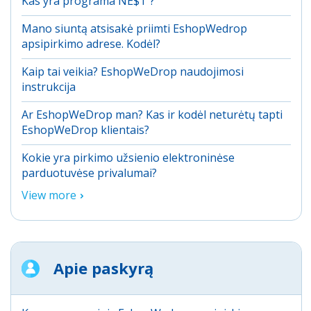
Kas yra programa NE$T ?
Mano siuntą atsisakė priimti EshopWedrop
apsipirkimo adrese. Kodėl?
Kaip tai veikia? EshopWeDrop naudojimosi
instrukcija
Ar EshopWeDrop man? Kas ir kodėl neturėtų tapti
EshopWeDrop klientais?
Kokie yra pirkimo užsienio elektroninėse
parduotuvėse privalumai?
View more
Apie paskyrą