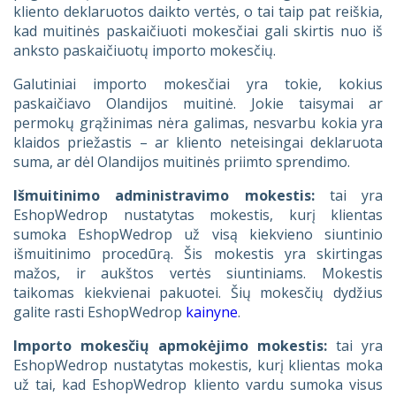
kliento deklaruotos daikto vertės, o tai taip pat reiškia,
kad muitinės paskaičiuoti mokesčiai gali skirtis nuo iš
anksto paskaičiuotų importo mokesčių.
Galutiniai importo mokesčiai yra tokie, kokius
paskaičiavo Olandijos muitinė. Jokie taisymai ar
permokų grąžinimas nėra galimas, nesvarbu kokia yra
klaidos priežastis – ar kliento neteisingai deklaruota
suma, ar dėl Olandijos muitinės priimto sprendimo.
Išmuitinimo administravimo mokestis:
tai yra
EshopWedrop nustatytas mokestis, kurį klientas
sumoka EshopWedrop už visą kiekvieno siuntinio
išmuitinimo procedūrą. Šis mokestis yra skirtingas
mažos, ir aukštos vertės siuntiniams. Mokestis
taikomas kiekvienai pakuotei. Šių mokesčių dydžius
galite rasti EshopWedrop
kainyne
.
Importo mokesčių apmokėjimo mokestis:
tai yra
EshopWedrop nustatytas mokestis, kurį klientas moka
už tai, kad EshopWedrop kliento vardu sumoka visus