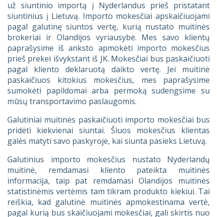
už siuntinio importą į Nyderlandus prieš pristatant
siuntinius į Lietuvą. Importo mokesčiai apskaičiuojami
pagal galutinę siuntos vertę, kurią nustato muitinės
brokeriai ir Olandijos vyriausybė. Mes savo klientų
paprašysime iš anksto apmokėti importo mokesčius
prieš prekei išvykstant iš JK. Mokesčiai bus paskaičiuoti
pagal kliento deklaruotą daikto vertę. Jei muitinė
paskaičiuos kitokius mokesčius, mes paprašysime
sumokėti papildomai arba permoką sudengsime su
mūsų transportavimo paslaugomis.
Galutiniai muitinės paskaičiuoti importo mokesčiai bus
pridėti kiekvienai siuntai. Šiuos mokesčius klientas
galės matyti savo paskyroje, kai siunta pasieks Lietuvą.
Galutinius importo mokesčius nustato Nyderlandų
muitinė, remdamasi kliento pateikta muitinės
informacija, taip pat remdamasi Olandijos muitinės
statistinėmis vertėmis tam tikram produkto kiekiui. Tai
reiškia, kad galutinė muitinės apmokestinama vertė,
pagal kurią bus skaičiuojami mokesčiai, gali skirtis nuo