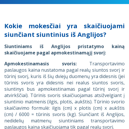
Kokie mokesčiai yra skaičiuojami
siunčiant siuntinius iš Anglijos?
Siuntiniams iš Anglijos pristatymo kainą
skaičiuojame pagal apmokestinamąjį svorį:
Apmokestinamasis svoris:
Transportavimo
paslaugos kaina nustatoma pagal realų siuntos svorį ir
tūrinį svorį, kuris iš šių dviejų duomenų yra didesnis (jei
tūrinis svoris yra didesnis nei realus siuntos svoris,
siuntinys bus apmokestinamas pagal tūrinį svorį ir
atvirkščiai). Tūrinis svoris skaičiuojamas atsižvelgiant į
siuntinio matmenis (ilgis, plotis, aukštis). Tūrinio svorio
skaičiavimo formulė: ilgis (cm) x plotis (cm) x aukštis
(cm) / 6000 = tūrinis svoris (kg). Siunčiant iš Anglijos,
nedidelių matmenų siuntiniams transportavimo
paslaugos kaina skaičiuojama tik pagal realų svorį.