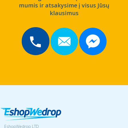
mumis ir atsakysime į visus Jūsų
klausimus
EshopWedrop LTD