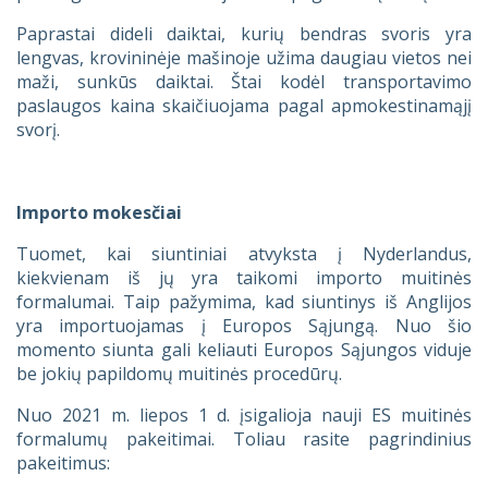
Paprastai dideli daiktai, kurių bendras svoris yra
lengvas, krovininėje mašinoje užima daugiau vietos nei
maži, sunkūs daiktai. Štai kodėl transportavimo
paslaugos kaina skaičiuojama pagal apmokestinamąjį
svorį.
Importo mokesčiai
Tuomet, kai siuntiniai atvyksta į Nyderlandus,
kiekvienam iš jų yra taikomi importo muitinės
formalumai. Taip pažymima, kad siuntinys iš Anglijos
yra importuojamas į Europos Sąjungą. Nuo šio
momento siunta gali keliauti Europos Sąjungos viduje
be jokių papildomų muitinės procedūrų.
Nuo 2021 m. liepos 1 d. įsigalioja nauji ES muitinės
formalumų pakeitimai. Toliau rasite pagrindinius
pakeitimus: