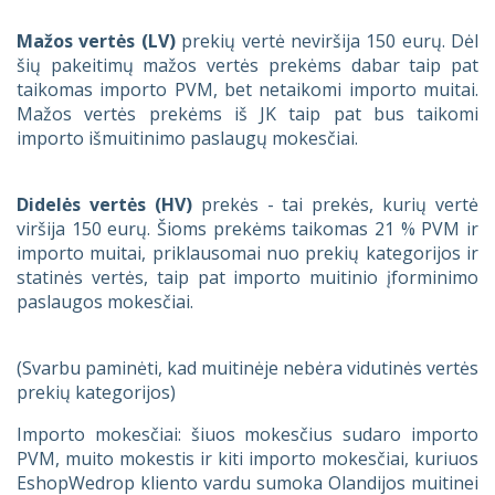
Mažos vertės (LV)
prekių vertė neviršija 150 eurų. Dėl
šių pakeitimų mažos vertės prekėms dabar taip pat
taikomas importo PVM, bet netaikomi importo muitai.
Mažos vertės prekėms iš JK taip pat bus taikomi
importo išmuitinimo paslaugų mokesčiai.
Didelės vertės (HV)
prekės - tai prekės, kurių vertė
viršija 150 eurų. Šioms prekėms taikomas 21 % PVM ir
importo muitai, priklausomai nuo prekių kategorijos ir
statinės vertės, taip pat importo muitinio įforminimo
paslaugos mokesčiai.
(Svarbu paminėti, kad muitinėje nebėra vidutinės vertės
prekių kategorijos)
Importo mokesčiai: šiuos mokesčius sudaro importo
PVM, muito mokestis ir kiti importo mokesčiai, kuriuos
EshopWedrop kliento vardu sumoka Olandijos muitinei