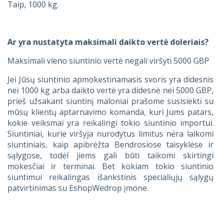
Taip, 1000 kg.
Ar yra nustatyta maksimali daikto vertė doleriais?
Maksimali vieno siuntinio vertė negali viršyti 5000 GBP
Jei Jūsų siuntinio apmokestinamasis svoris yra didesnis
nei 1000 kg arba daikto vertė yra didesnė nei 5000 GBP,
prieš užsakant siuntinį maloniai prašome susisiekti su
mūsų klientų aptarnavimo komanda, kuri Jums patars,
kokie veiksmai yra reikalingi tokio siuntinio importui.
Siuntiniai, kurie viršyja nurodytus limitus nėra laikomi
siuntiniais, kaip apibrėžta Bendrosiose taisyklėse ir
sąlygose, todėl jiems gali būti taikomi skirtingi
mokesčiai ir terminai. Bet kokiam tokio siuntinio
siuntimui reikalingas išankstinis specialiųjų sąlygų
patvirtinimas su EshopWedrop įmone.