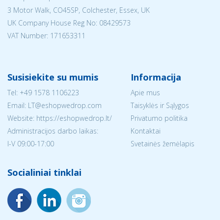
3 Motor Walk, CO45SP, Colchester, Essex, UK
UK Company House Reg No:
08429573
VAT Number: 171653311
Susisiekite su mumis
Informacija
Tel:
+49 1578 1106223
Apie mus
Email:
LT@eshopwedrop.com
Taisyklės ir Sąlygos
Website: https://eshopwedrop.lt/
Privatumo politika
Administracijos darbo laikas:
Kontaktai
I-V 09:00-17:00
Svetainės žemėlapis
Socialiniai tinklai