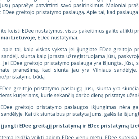
Jūsų paprašys patvirtinti savo pasirinkimus. Maloniai pra
t EDee greitojo pristatymo paslaugą. Apie tai, kad paslauga
site keisti EDee nustatymus, visus pakeitimus galite atlikti p
iniai Lietuvoje
, EDee nustatymai.
apie tai, kaip viskas vyksta jei įjungiate EDee greitojo 
 sandėlį, siunta kaip įprasta užregistruojama Jūsų paskyroje
ų. Jei EDee greitojo pristatymo paslauga yra išjungta, Jūsų s
nate pranešimą, kad siunta jau yra Vilniaus sandėlyje,
mo/pristatymo būdą.
EDee greitojo pristatymo paslaugą Jūsų siunta yra siunčia
tiems kurjeriams, kurie sekančią darbo dieną pristatys užs
 EDee greitojo pristatymo paslaugos išjungimas nėra g
 sandėlyje. Kai tik siunta bus pristatyta Jums, galėsite iš
u įjungti EDee greitąjį pristatymą ir EDee pristatymą Li
tema leidžia veikti abiem EDee vienu metu. EDee suteikia