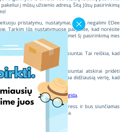
pakeliui į mūsų užsienio adresą. Šitą Jūsų pasirinkimą
ms!
ituoju pristatymu, nustatymai, kurie negalimi EDee
oje. Tarkim Jūs nustatymuose pažymite, kad norėsite
itojo pristatymo paslaugai, tuomet šį pasirinkimą mes
atskirą užsakymą kiekvienai siuntai. Tai reiškia, kad
liuojame.
Jūs negalėsite kiekvienai siuntai atskirai pridėti
ę laukiamų pirkinių vertę arba didžiausią vertę, kad
olius.
prašome perskaityti naudojimos
gidą
.
riimti siuntinio kaip EDee express. ir bus siunčiamas
mūsų klientų aptarnavimo komanda.