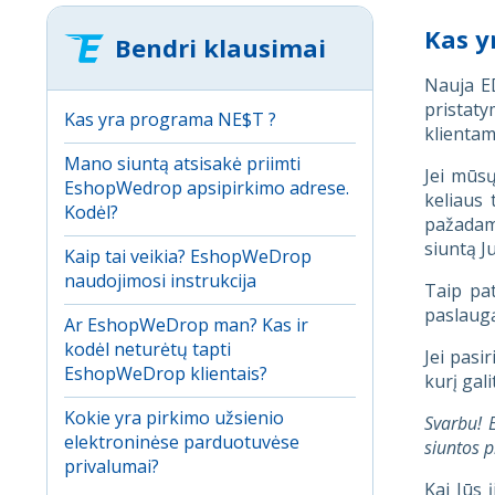
Kas y
Bendri klausimai
Nauja E
pristaty
Kas yra programa NE$T ?
klientam
Mano siuntą atsisakė priimti
Jei mūsų
EshopWedrop apsipirkimo adrese.
keliaus 
Kodėl?
pažadame
siuntą J
Kaip tai veikia? EshopWeDrop
naudojimosi instrukcija
Taip pat
paslaugą
Ar EshopWeDrop man? Kas ir
kodėl neturėtų tapti
Jei pasi
EshopWeDrop klientais?
kurį gal
Kokie yra pirkimo užsienio
Svarbu! 
elektroninėse parduotuvėse
siuntos 
privalumai?
Kai Jūs 