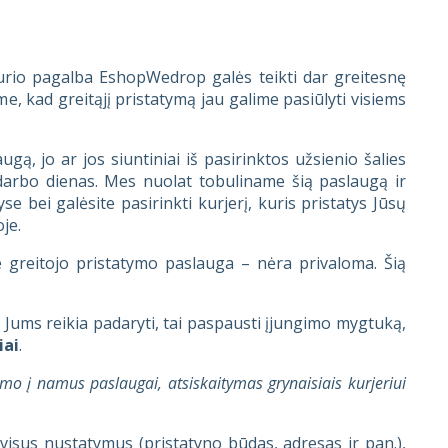
urio pagalba EshopWedrop galės teikti dar greitesnę
, kad greitąjį pristatymą jau galime pasiūlyti visiems
ą, jo ar jos siuntiniai iš pasirinktos užsienio šalies
2 darbo dienas. Mes nuolat tobuliname šią paslaugą ir
e bei galėsite pasirinkti kurjerį, kuris pristatys Jūsų
je.
 greitojo pristatymo paslauga – nėra privaloma. Šią
ą Jums reikia padaryti, tai paspausti įjungimo mygtuką,
iai
.
mo į namus paslaugai, atsiskaitymas grynaisiais kurjeriui
 visus nustatymus (pristatyno būdas, adresas ir pan.),