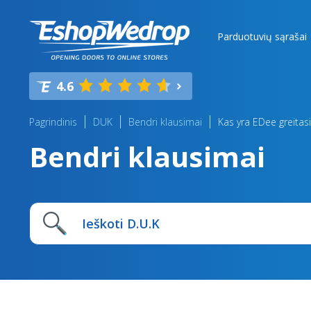
Parduotuvių sąrašai
4.6
Pagrindinis
DUK
Bendri klausimai
Kas yra EDee greitas
Bendri klausimai