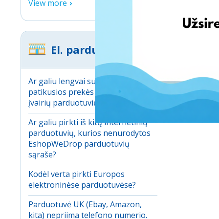
View more
El. parduotuvės
Ar galiu lengvai sulyginti
patikusios prekės kainą tarp
įvairių parduotuvių?
Ar galiu pirkti iš kitų internetinių
parduotuvių, kurios nenurodytos
EshopWeDrop parduotuvių
sąraše?
Kodėl verta pirkti Europos
elektroninėse parduotuvėse?
Parduotuvė UK (Ebay, Amazon,
kita) nepriima telefono numerio.