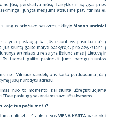
šome Jūsų perskaityti mūsų Taisykles ir Sąlygas prieš
 sėkmingai įjungta mes Jums atsiųsime patvirtinimą el.
risijungus prie savo paskyros, skiltyje
Mano siuntiniai
pristatymo paslaugą: kai Jūsų siuntinys pasiekia mūsų
. Jūs siuntą galite matyti paskyroje, prie atvykstančių
iuntinys artimiausiu reisu yra išsiunčiamas į Lietuvą ir
 Jūs tuomet galite pasirinkti Jums patogų siuntos
me ne į Vilniaus sandėlį, o iš karto perduodama Jūsų
akymą Jūsų nurodytu adresu.
alimas nuo to momento, kai siunta užregistruojama
jungti EDee paslaugą sekantiems savo užsakymams.
etuvoje tuo pačiu metu?
 Jums galimybe iš anksto vos
VIENĄ KARTĄ
pasirinkti