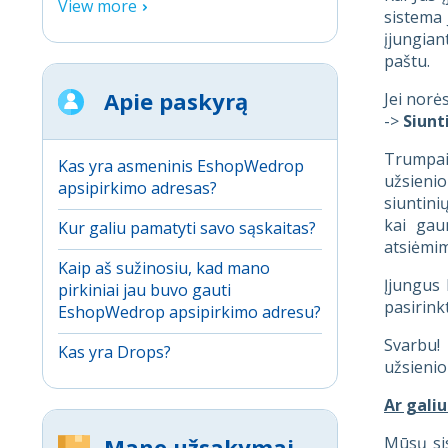
View more
sistema 
įjungian
paštu.
Apie paskyrą
Jei norė
->
Siunt
Trumpai 
Kas yra asmeninis EshopWedrop
užsienio
apsipirkimo adresas?
siuntini
kai gau
Kur galiu pamatyti savo sąskaitas?
atsiėmi
Kaip aš sužinosiu, kad mano
Įjungus 
pirkiniai jau buvo gauti
pasirink
EshopWedrop apsipirkimo adresu?
Svarbu!
Kas yra Drops?
užsienio
Ar gali
Mūsų sis
Mano užsakymai