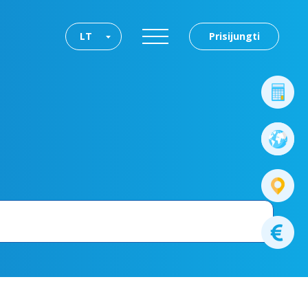
LT
Prisijungti