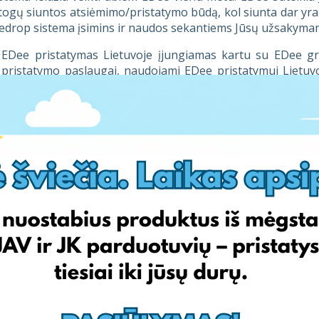
ogų siuntos atsiėmimo/pristatymo būdą, kol siunta dar yra 
drop sistema įsimins ir naudos sekantiems Jūsų užsakyma
EDee pristatymas Lietuvoje įjungiamas kartu su EDee gre
 pristatymo paslaugai, naudojami EDee pristatymui Lietuv
tyti bankiniu pavedimu, bet ši paslauga negalima EDee gre
e EDee pristatymo Lietuvoje paslaugai.
itojo pristatymo paslauga, kaip ir įprasto EDee formuoja 
a siunta keliauja atskirai, užsienio sandėlyje prekių nesandė
paminėti, kad įjungus EDee greitojo pristatymo paslaugą 
os paslaugos, todėl nustatymuose prašome nurodyti vidutin
s draudiminiam įvykiui galėtumem greitai kompensuoti nuost
te sužinoti daugiau apie EDee paslaugos veikimą, maloniai 
pkite dėmesį:
Tam tikromis aplinkybėmis sistema gali nep
astas siuntinys. Jei gavote tokį pranešimą, susisiekite su 