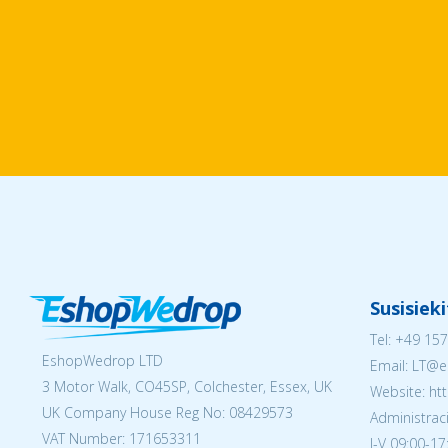
Susisiek
Tel:
+49 157
EshopWedrop LTD
Email:
LT@e
3 Motor Walk, CO45SP, Colchester, Essex, UK
Website: ht
UK Company House Reg No:
08429573
Administraci
VAT Number: 171653311
I-V 09:00-17