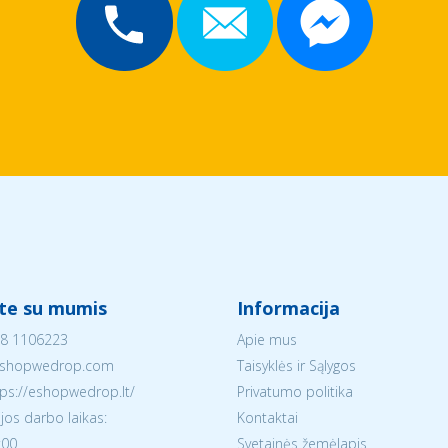
ite su mumis
Informacija
8 1106223
Apie mus
shopwedrop.com
Taisyklės ir Sąlygos
tps://eshopwedrop.lt/
Privatumo politika
jos darbo laikas:
Kontaktai
:00
Svetainės žemėlapis