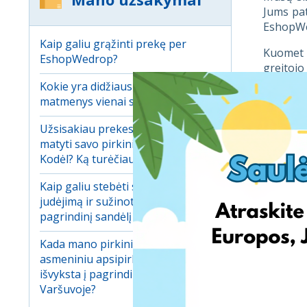
Jums pat
EshopWe
Kaip galiu grąžinti prekę per
Kuomet 
EshopWedrop?
greitojo
atsiskai
Kokie yra didžiausi leistini
naudosim
matmenys vienai siuntai?
EDee gre
Užsisakiau prekes, bet negaliu jų
kiekvien
matyti savo pirkinių krepšelyje.
Kodėl? Ką turėčiau daryti?
Svarbu 
garantij
Kaip galiu stebėti savo pirkinių
atsitiku
judėjimą ir sužinoti kada jie atvyks į
pagrindinį sandėlį Varšuvoje?
Jei nori
Kada mano pirkiniai gauti
!Atkrei
asmeniniu apsipirkimo adresu
kaip įpr
išvyksta į pagrindinį sandėlį
Varšuvoje?