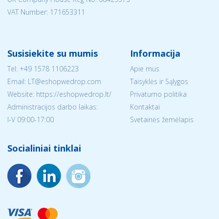
VAT Number: 171653311
Susisiekite su mumis
Informacija
Tel:
+49 1578 1106223
Apie mus
Email:
LT@eshopwedrop.com
Taisyklės ir Sąlygos
Website: https://eshopwedrop.lt/
Privatumo politika
Administracijos darbo laikas:
Kontaktai
I-V 09:00-17:00
Svetainės žemėlapis
Socialiniai tinklai