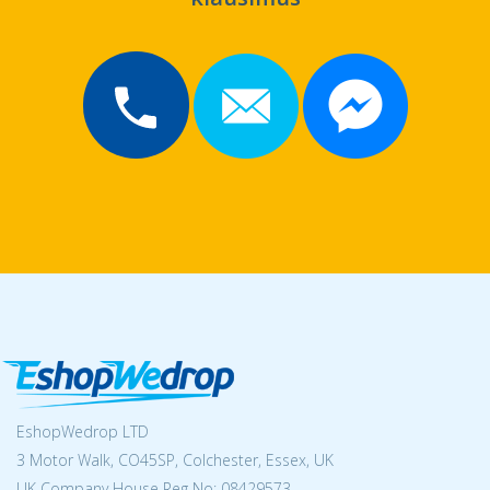
EshopWedrop LTD
3 Motor Walk, CO45SP, Colchester, Essex, UK
UK Company House Reg No:
08429573