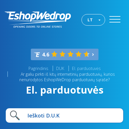
LT
4.6
Pagrindinis
DUK
El. parduotuvės
Ar galiu pirkti iš kitų internetinių parduotuvių, kurios
nenurodytos EshopWeDrop parduotuvių sąraše?
El. parduotuvės