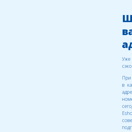
Ш
в
а
Уже 
сэко
При 
в к
адре
ном
сего
Esh
сов
под