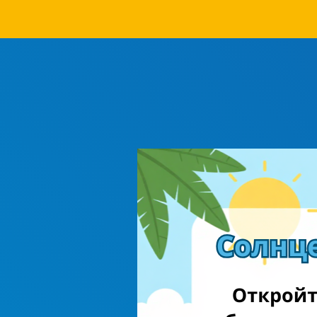
Шаг 1:
Сперва выберите пон
Польше,