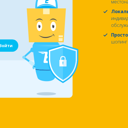
местон
Локал
индиви
обслуж
Прост
шопинг 