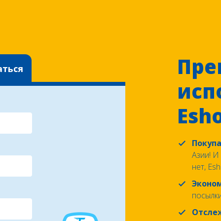
Пре
аться
исп
Esh
Покуп
Азии! И
нет, Es
Эконо
посылки
Отсле