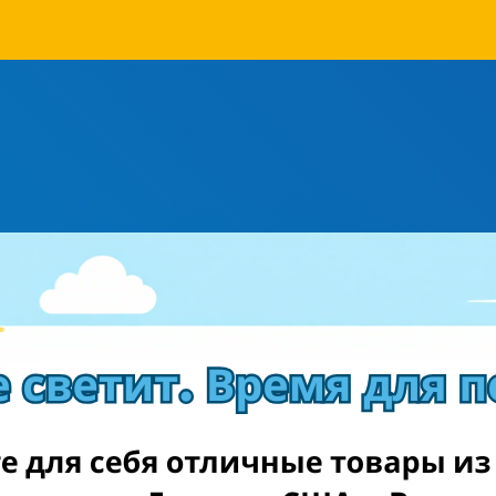
 Покупайте любимые
равившиеся интернет-магазины в Европе (Англии, Герман
 Литве), США и Азии (уже скоро) в которых хотите сделать 
Зарегистрироваться