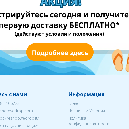
сь с нами
Информация
8 1106223
О нас
shopwedrop.com
Правила и Условия
tps://eshopwedrop.lt/
Политика
конфиденциальности
ты администрации: