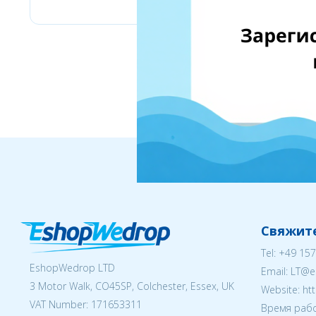
Свяжите
Tel:
+49 157
EshopWedrop LTD
Email:
LT@e
3 Motor Walk, CO45SP, Colchester, Essex, UK
Website: ht
VAT Number: 171653311
Время рабо