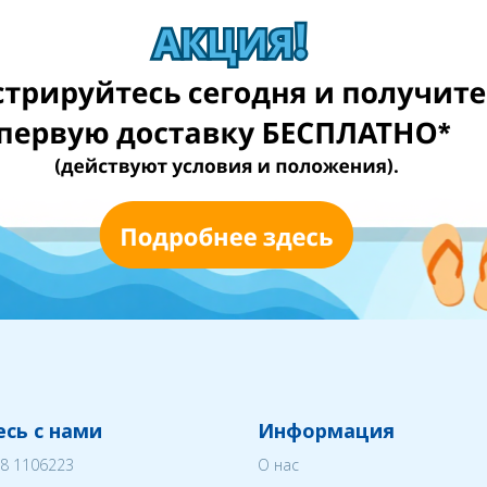
сь с нами
Информация
8 1106223
О нас