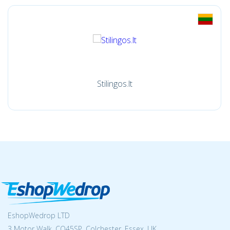
Stilingos.lt
EshopWedrop LTD
3 Motor Walk, CO45SP, Colchester, Essex, UK