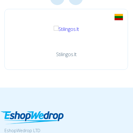
Stilingos.lt
EshopWedrop LTD