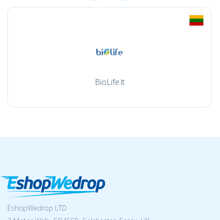
BioLife.lt
EshopWedrop LTD