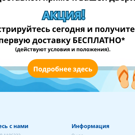
сь с нами
Информация