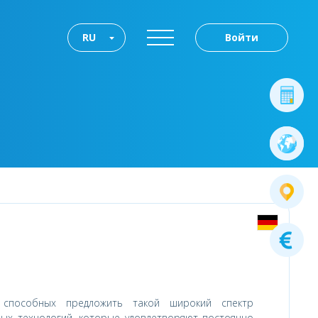
RU
Войти
 способных предложить такой широкий спектр
ых технологий, которые удовлетворяют постоянно