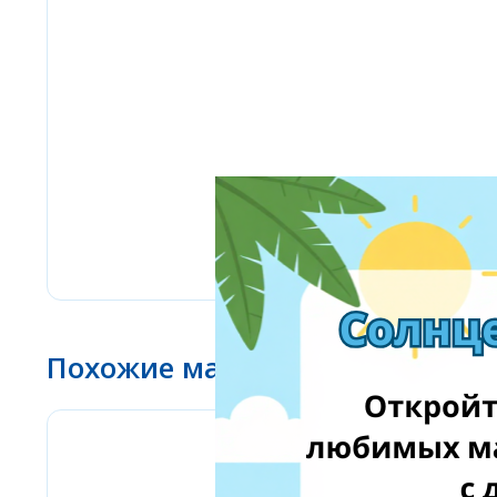
Похожие магазины