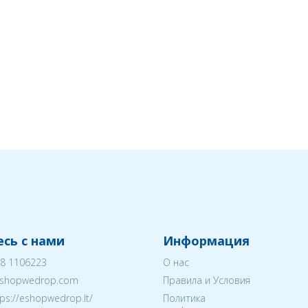
сь с нами
Информация
8 1106223
О нас
shopwedrop.com
Правила и Условия
tps://eshopwedrop.lt/
Политика