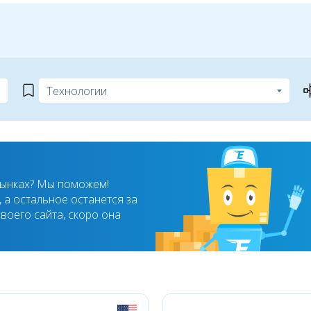
рынках? Мы поможем!
 а остальное останется за
воего сайта, скоро она