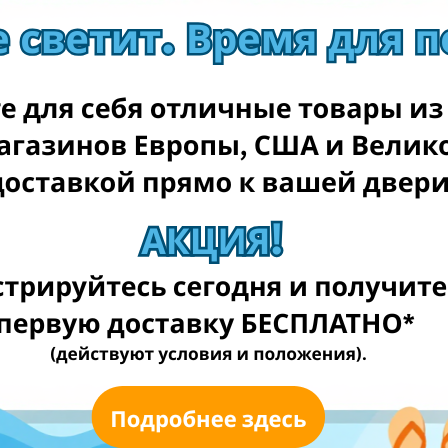
Fortakas.lt
Technorama.lt
Bigbox.lt
Rde.lt