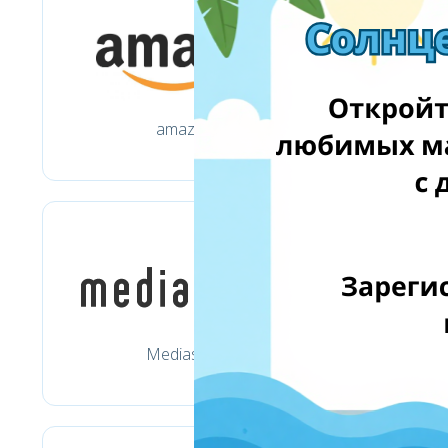
amazon.fr
Mediashop.lt