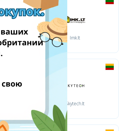
Imk.lt
Skytech.lt