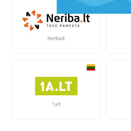
Neriba.lt
1a.lt