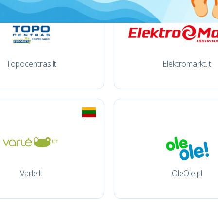
Topocentras.lt
Elektromarkt.lt
Varle.lt
OleOle.pl