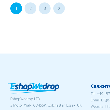
1
2
3
...
Свяжите
Tel:
+49 157
EshopWedrop LTD
Email:
LT@e
3 Motor Walk, CO45SP, Colchester, Essex, UK
Website: ht