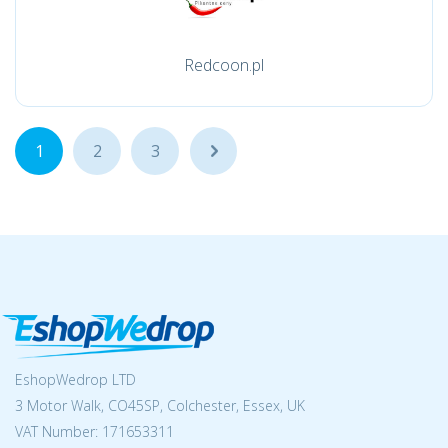
Redcoon.pl
1
2
3
...
EshopWedrop LTD
3 Motor Walk, CO45SP, Colchester, Essex, UK
VAT Number: 171653311