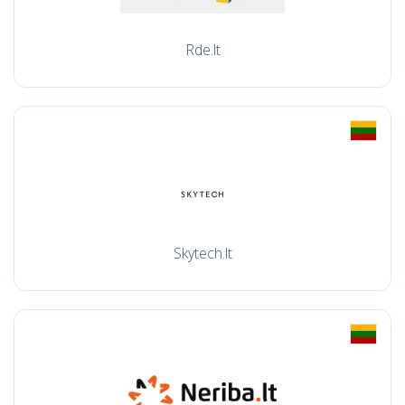
Rde.lt
Skytech.lt