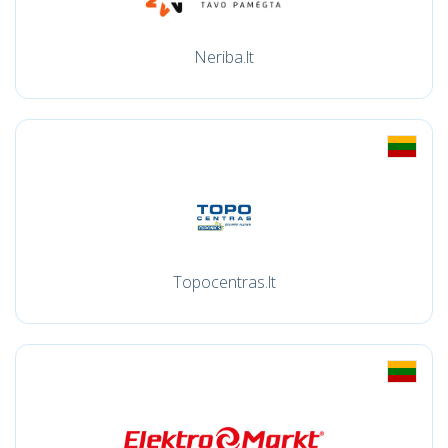
Neriba.lt
Topocentras.lt