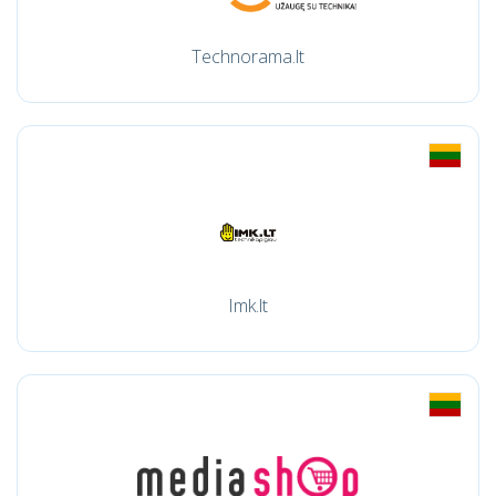
Technorama.lt
Imk.lt