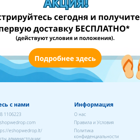
сь с нами
Информация
8 1106223
О нас
shopwedrop.com
Правила и Условия
tps://eshopwedrop.lt/
Политика
конфиденциальности
ты администрации: