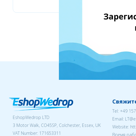
Свяжите
Tel:
+49 157
EshopWedrop LTD
Email:
LT@e
3 Motor Walk, CO45SP, Colchester, Essex, UK
Website: ht
VAT Number: 171653311
Время рабо