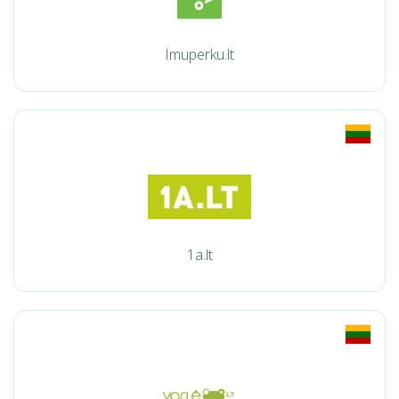
Imuperku.lt
1a.lt