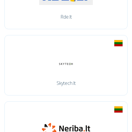
Rde.lt
Skytech.lt