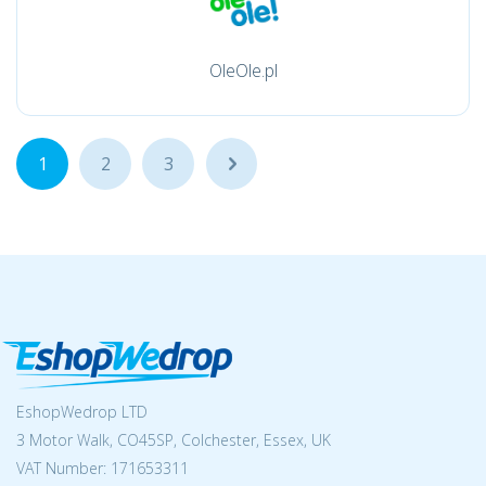
OleOle.pl
1
2
3
...
EshopWedrop LTD
3 Motor Walk, CO45SP, Colchester, Essex, UK
VAT Number: 171653311