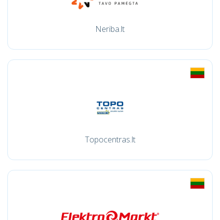
Neriba.lt
Topocentras.lt