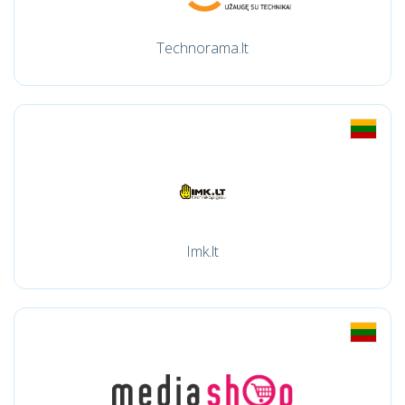
Technorama.lt
Imk.lt