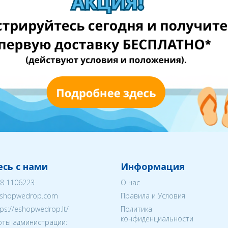
сь с нами
Информация
8 1106223
О нас
shopwedrop.com
Правила и Условия
tps://eshopwedrop.lt/
Политика
конфиденциальности
ты администрации: