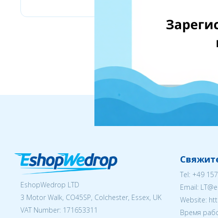
Свяжите
Tel:
+49 157
EshopWedrop LTD
Email:
LT@e
3 Motor Walk, CO45SP, Colchester, Essex, UK
Website: ht
VAT Number: 171653311
Время рабо