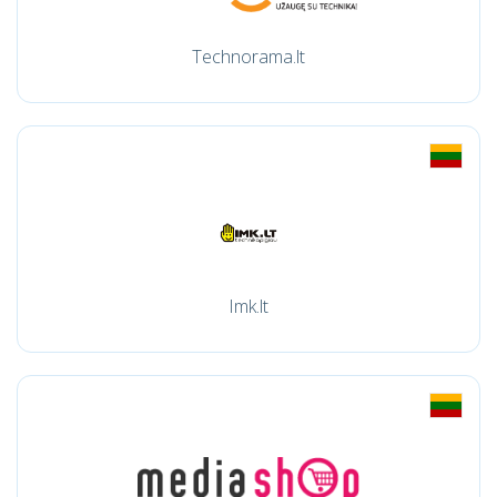
Technorama.lt
Imk.lt