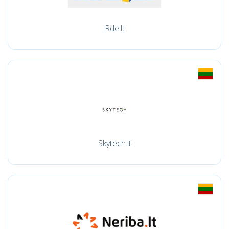
Rde.lt
Skytech.lt