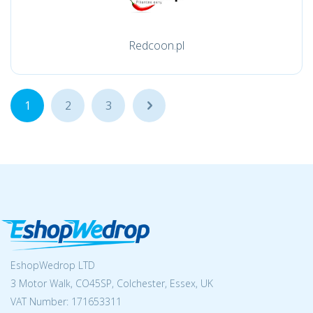
Redcoon.pl
1
2
3
...
EshopWedrop LTD
3 Motor Walk, CO45SP, Colchester, Essex, UK
VAT Number: 171653311