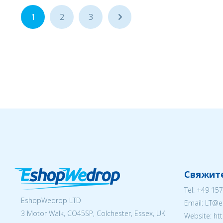
1
2
3
...
Свяжите
Tel:
+49 157
EshopWedrop LTD
Email:
LT@e
3 Motor Walk, CO45SP, Colchester, Essex, UK
Website: ht