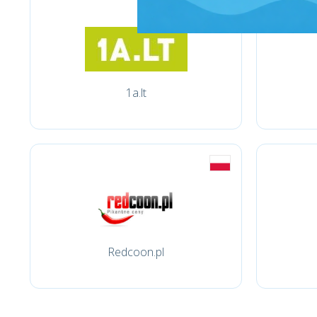
1a.lt
Redcoon.pl