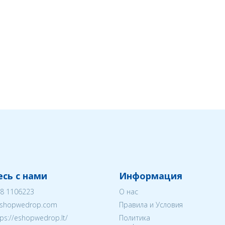
сь с нами
Информация
8 1106223
О нас
shopwedrop.com
Правила и Условия
tps://eshopwedrop.lt/
Политика