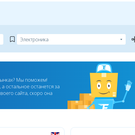
рынках? Мы поможем!
 а остальное останется за
воего сайта, скоро она