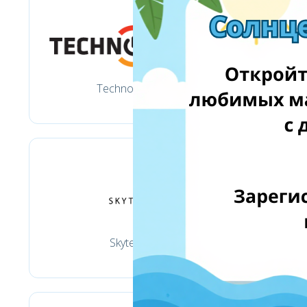
Technorama.lt
Skytech.lt