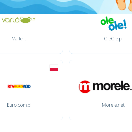
Varle.lt
OleOle.pl
Euro.com.pl
Morele.net