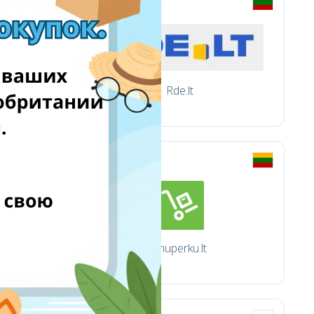
Rde.lt
Imuperku.lt