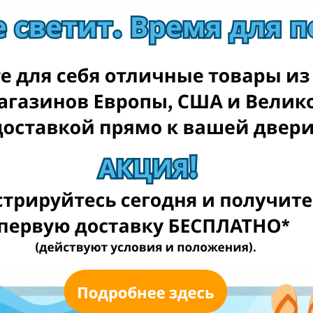
Imk.lt
Mediashop.lt
Neriba.lt
Elektromarkt.lt