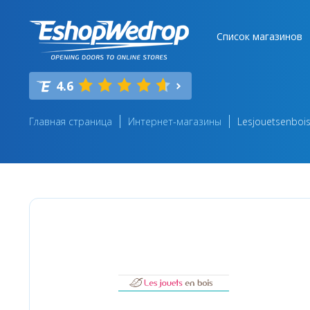
Список магазинов
4.6
Главная страница
Интернет-магазины
Lesjouetsenboi