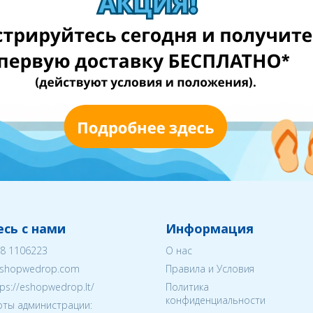
сь с нами
Информация
8 1106223
О нас
shopwedrop.com
Правила и Условия
tps://eshopwedrop.lt/
Политика
конфиденциальности
ты администрации: