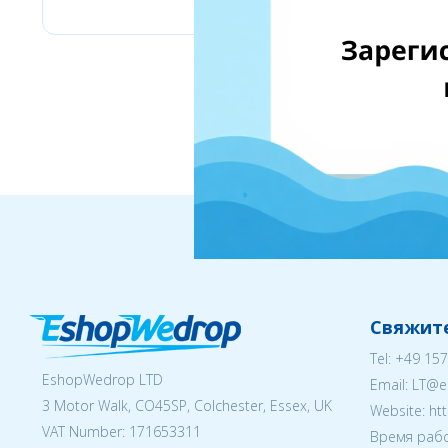
Свяжите
Tel:
+49 157
EshopWedrop LTD
Email:
LT@e
3 Motor Walk, CO45SP, Colchester, Essex, UK
Website: ht
VAT Number: 171653311
Время рабо