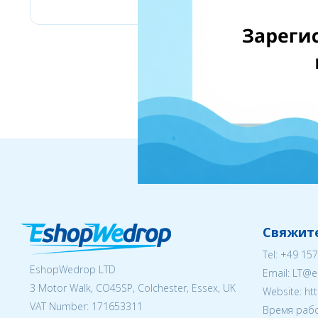
Свяжите
Tel:
+49 157
EshopWedrop LTD
Email:
LT@e
3 Motor Walk, CO45SP, Colchester, Essex, UK
Website: ht
VAT Number: 171653311
Время рабо