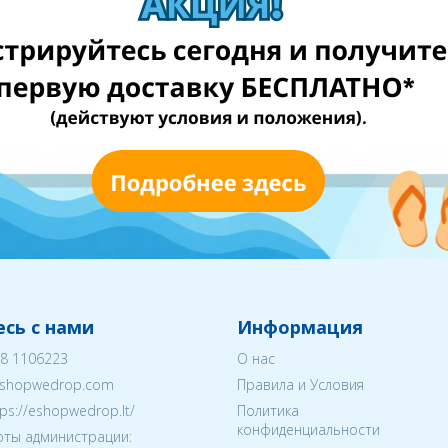
сь с нами
Информация
8 1106223
О нас
shopwedrop.com
Правила и Условия
tps://eshopwedrop.lt/
Политика
конфиденциальности
ты администрации: