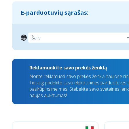
E-parduotuvių sąrašas:
Reklamuokite savo prekės ženklą
Norite reklamuoti savo prekės ženklą naujose ri
Tiesiog pridėkite savo elektroninės parduotuvės in
pasirūpinsime mes! Stebėkite savo svetainės lan
naujas aukštumas!