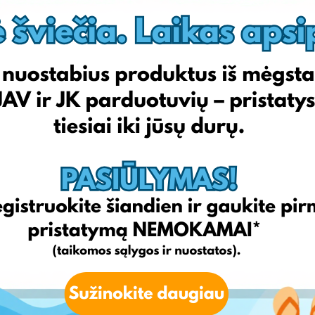
tchibo.de
otto.de
peterhahn.de
sheego.de