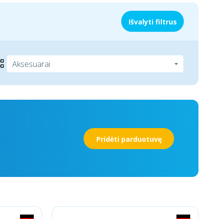
Išvalyti filtrus
Pridėti parduotuvę