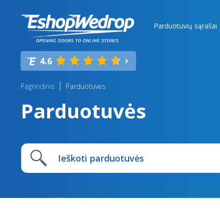
Parduotuvių sąrašai
4.6
Pagrindinis
Parduotuvės
Parduotuvės