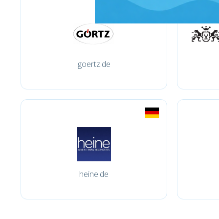
goertz.de
heine.de