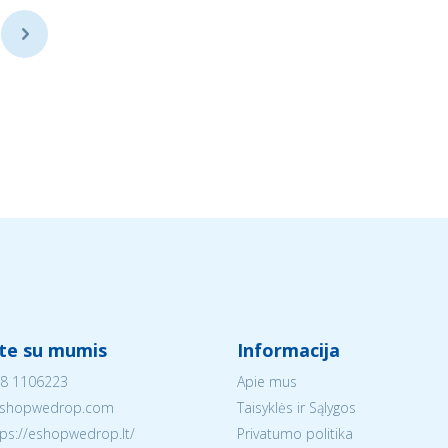
...
ite su mumis
Informacija
8 1106223
Apie mus
shopwedrop.com
Taisyklės ir Sąlygos
tps://eshopwedrop.lt/
Privatumo politika