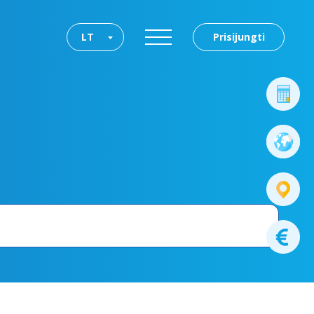
LT
Prisijungti