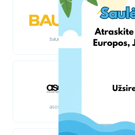
baur.de
asos.de