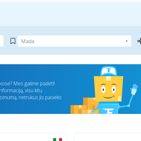
nkose? Mes galime padėti!
formaciją, visu kitu
komumą, netrukus jis pasieks