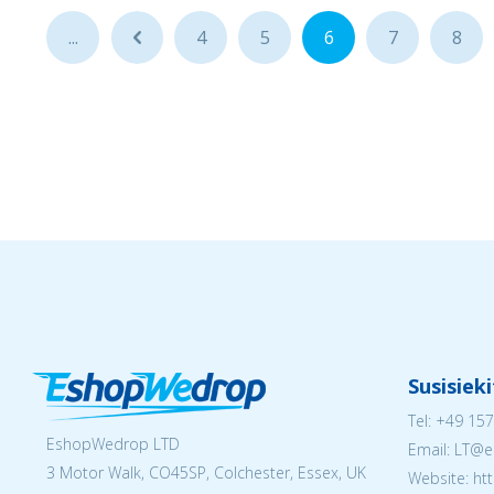
...
...
4
5
6
7
8
Susisiek
Tel:
+49 157
EshopWedrop LTD
Email:
LT@e
3 Motor Walk, CO45SP, Colchester, Essex, UK
Website: ht