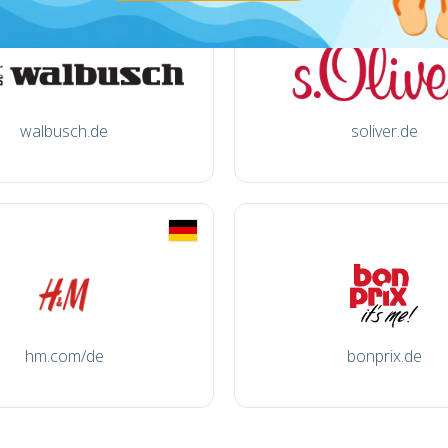
walbusch.de
soliver.de
hm.com/de
bonprix.de