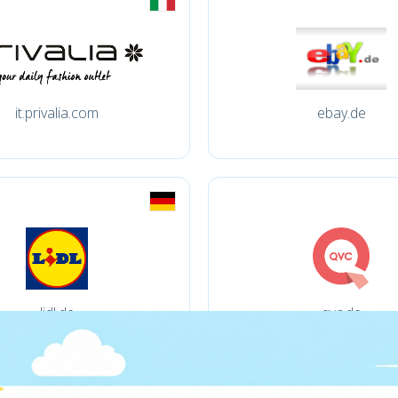
it.privalia.com
ebay.de
lidl.de
qvc.de