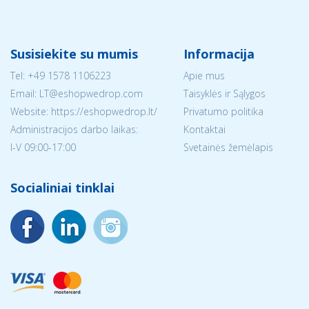
Susisiekite su mumis
Informacija
Tel:
+49 1578 1106223
Apie mus
Email:
LT@eshopwedrop.com
Taisyklės ir Sąlygos
Website: https://eshopwedrop.lt/
Privatumo politika
Administracijos darbo laikas:
Kontaktai
I-V 09:00-17:00
Svetainės žemėlapis
Socialiniai tinklai