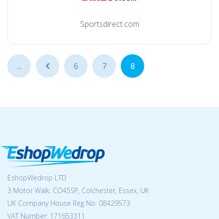
Sportsdirect.com
...
...
6
7
8
EshopWedrop LTD
3 Motor Walk, CO45SP, Colchester, Essex, UK
UK Company House Reg No:
08429573
VAT Number: 171653311