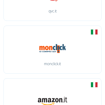
qvc.it
monclick.it