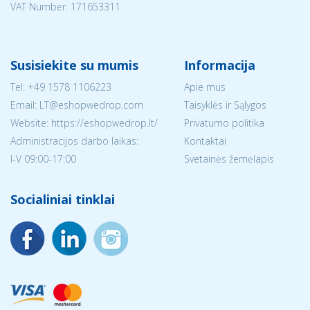
VAT Number: 171653311
Susisiekite su mumis
Informacija
Tel:
+49 1578 1106223
Apie mus
Email:
LT@eshopwedrop.com
Taisyklės ir Sąlygos
Website: https://eshopwedrop.lt/
Privatumo politika
Administracijos darbo laikas:
Kontaktai
I-V 09:00-17:00
Svetainės žemėlapis
Socialiniai tinklai