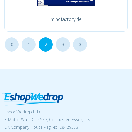
mindfactory.de
...
1
2
3
...
EshopWedrop LTD
3 Motor Walk, CO45SP, Colchester, Essex, UK
UK Company House Reg No:
08429573