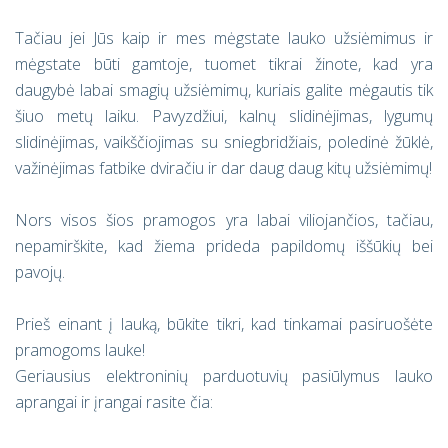
Tačiau jei Jūs kaip ir mes mėgstate lauko užsiėmimus ir
mėgstate būti gamtoje, tuomet tikrai žinote, kad yra
daugybė labai smagių užsiėmimų, kuriais galite mėgautis tik
šiuo metų laiku. Pavyzdžiui, kalnų slidinėjimas, lygumų
slidinėjimas, vaikščiojimas su sniegbridžiais, poledinė žūklė,
važinėjimas fatbike dviračiu ir dar daug daug kitų užsiėmimų!
Nors visos šios pramogos yra labai viliojančios, tačiau,
nepamirškite, kad žiema prideda papildomų iššūkių bei
pavojų.
Prieš einant į lauką, būkite tikri, kad tinkamai pasiruošėte
pramogoms lauke!
Geriausius elektroninių parduotuvių pasiūlymus lauko
aprangai ir įrangai rasite čia: