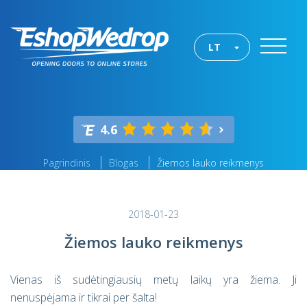
LT
4.6
Pagrindinis
Blogas
Žiemos lauko reikmenys
2018-01-23
Žiemos lauko reikmenys
Vienas iš sudėtingiausių metų laikų yra žiema. Ji
nenuspėjama ir tikrai per šalta!