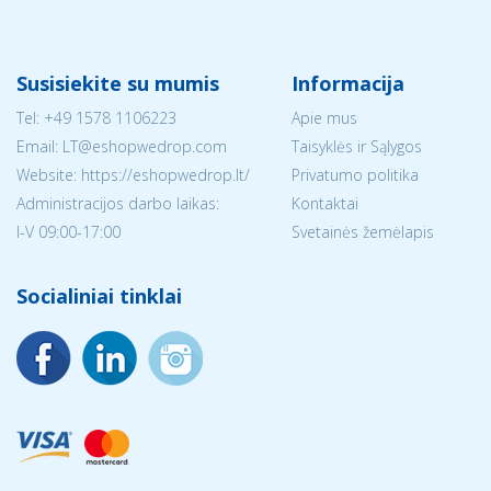
Susisiekite su mumis
Informacija
Tel:
+49 1578 1106223
Apie mus
Email:
LT@eshopwedrop.com
Taisyklės ir Sąlygos
Website: https://eshopwedrop.lt/
Privatumo politika
Administracijos darbo laikas:
Kontaktai
I-V 09:00-17:00
Svetainės žemėlapis
Socialiniai tinklai