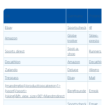
UK
Germany
Poland
Ebay
Sportscheck
4f
Globe
Sklep-
Amazon
trotter
presto
Spot-a-
Sports direct
Runnerscl
shop
Decathlon
Amazon
Decathlon
Zalando
Delupe
Allegro
Trespass
Ebay
Mall
{mandmgbp}/producttopcategory1>
{sport}/sport>
Bergfreunde
Empik
{skiing}&fh_view_size=96">Mandmdirect
Sportscheck
Emag