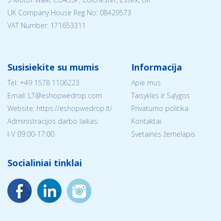
UK Company House Reg No:
08429573
VAT Number: 171653311
Susisiekite su mumis
Informacija
Tel:
+49 1578 1106223
Apie mus
Email:
LT@eshopwedrop.com
Taisyklės ir Sąlygos
Website: https://eshopwedrop.lt/
Privatumo politika
Administracijos darbo laikas:
Kontaktai
I-V 09:00-17:00
Svetainės žemėlapis
Socialiniai tinklai