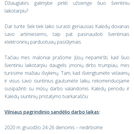
Džiaugiatės galimybe pirkti užsienyje šiuo šventiniu
laikotarpiu?
Dar turite šiek tiek laiko surasti geriausias Kalėdų dovanas
savo artimiesiems, taip pat pasinaudoti šventiniais
elektroninių parduotuvių pasiūlymais.
Tačiau mes maloniai prašome Jūsų nepamiršti, kad šiuo
šventiniu laikotarpiu daugelis įmonių dirbs trumpiau, mes
turėsime mažiau išvykimų. Tam, kad išvengtumėte vėlavimų
ir visus savo siuntinius gautumėte laiku, rekomenduojame
susipažinti su mūsų darbo valandomis Kalėdų periodu ir
Kalėdų siuntinių pristatymo tvarkaraščiu:
Vilniaus pagrindinio sandėlio darbo laikas
:
2020 m. gruodžio 24-26 dienomis – nedirbsime