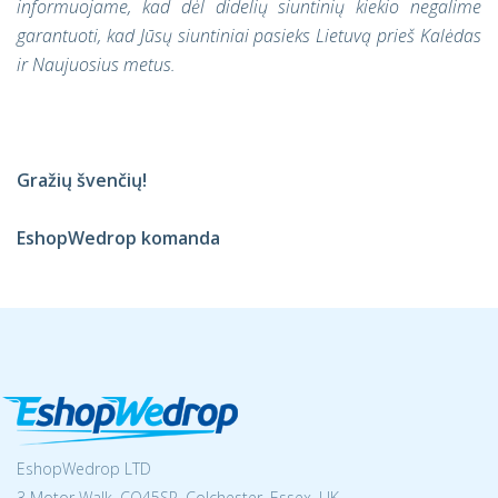
informuojame, kad dėl didelių siuntinių kiekio negalime
garantuoti, kad Jūsų siuntiniai pasieks Lietuvą prieš Kalėdas
ir Naujuosius metus.
Gražių švenčių!
EshopWedrop komanda
EshopWedrop LTD
3 Motor Walk, CO45SP, Colchester, Essex, UK