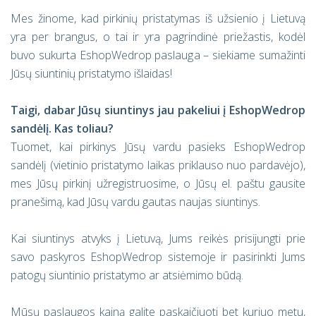
Mes žinome, kad pirkinių pristatymas iš užsienio į Lietuvą
yra per brangus, o tai ir yra pagrindinė priežastis, kodėl
buvo sukurta EshopWedrop paslauga – siekiame sumažinti
Jūsų siuntinių pristatymo išlaidas!
Taigi, dabar Jūsų siuntinys jau pakeliui į EshopWedrop
sandėlį. Kas toliau?
Tuomet, kai pirkinys Jūsų vardu pasieks EshopWedrop
sandėlį (vietinio pristatymo laikas priklauso nuo pardavėjo),
mes Jūsų pirkinį užregistruosime, o Jūsų el. paštu gausite
pranešimą, kad Jūsų vardu gautas naujas siuntinys.
Kai siuntinys atvyks į Lietuvą, Jums reikės prisijungti prie
savo paskyros EshopWedrop sistemoje ir pasirinkti Jums
patogų siuntinio pristatymo ar atsiėmimo būdą.
Mūsų paslaugos kainą galite paskaičiuoti bet kuriuo metu,