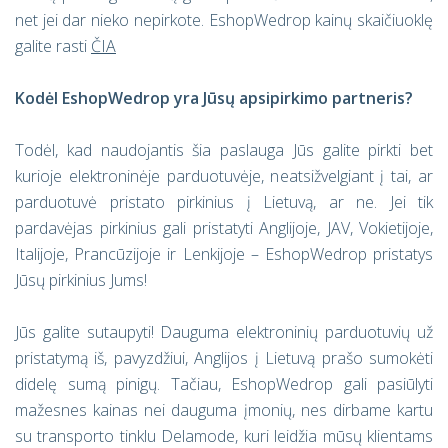
net jei dar nieko nepirkote. EshopWedrop kainų skaičiuoklę
galite rasti
ČIA
Kodėl EshopWedrop yra Jūsų apsipirkimo partneris?
Todėl, kad naudojantis šia paslauga Jūs galite pirkti bet
kurioje elektroninėje parduotuvėje, neatsižvelgiant į tai, ar
parduotuvė pristato pirkinius į Lietuvą, ar ne. Jei tik
pardavėjas pirkinius gali pristatyti Anglijoje, JAV, Vokietijoje,
Italijoje, Prancūzijoje ir Lenkijoje – EshopWedrop pristatys
Jūsų pirkinius Jums!
Jūs galite sutaupyti! Dauguma elektroninių parduotuvių už
pristatymą iš, pavyzdžiui, Anglijos į Lietuvą prašo sumokėti
didelę sumą pinigų. Tačiau, EshopWedrop gali pasiūlyti
mažesnes kainas nei dauguma įmonių, nes dirbame kartu
su transporto tinklu Delamode, kuri leidžia mūsų klientams