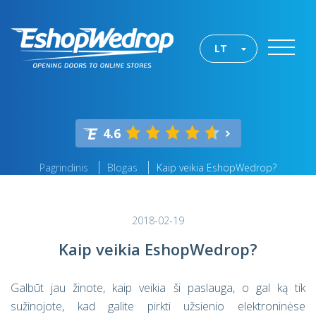
LT
4.6
Pagrindinis
Blogas
Kaip veikia EshopWedrop?
2018-02-19
Kaip veikia EshopWedrop?
Galbūt jau žinote, kaip veikia ši paslauga, o gal ką tik
sužinojote, kad galite pirkti užsienio elektroninėse