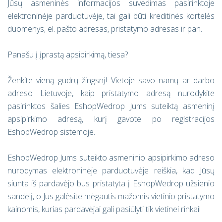
Jūsų asmeninės informacijos suvedimas pasirinktoje
elektroninėje parduotuvėje, tai gali būti kreditinės kortelės
duomenys, el. pašto adresas, pristatymo adresas ir pan.
Panašu į įprastą apsipirkimą, tiesa?
Ženkite vieną gudrų žingsnį! Vietoje savo namų ar darbo
adreso Lietuvoje, kaip pristatymo adresą nurodykite
pasirinktos šalies EshopWedrop Jums suteiktą asmeninį
apsipirkimo adresą, kurį gavote po registracijos
EshopWedrop sistemoje.
EshopWedrop Jums suteikto asmeninio apsipirkimo adreso
nurodymas elektroninėje parduotuvėje reiškia, kad Jūsų
siunta iš pardavėjo bus pristatyta į EshopWedrop užsienio
sandėlį, o Jūs galėsite mėgautis mažomis vietinio pristatymo
kainomis, kurias pardavėjai gali pasiūlyti tik vietinei rinkai!