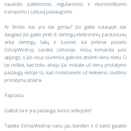
naudotis patikimomis, reguliariomis ir ekonomiškomis
transporto į Lietuvą paslaugomis.
Ar žinote, kas yra dar geriau? Jūs galite sutaupyti dar
daugiau! Jūs galite pirkti iš skirtingų elektroninių parduotuvių
arba skirtingų šalių ir tuomet, kai pirkiniai pasieks
EshopWedrop sandėlį Lietuvoje, mūsų komanda juos
apjungs, o Jūs visus siuntinius galėsite atsiimti vienu metu. O
tai reiškia, kad tokiu atveju Jūs mokate už vieną pristatymo
paslaugą vietoje to, kad mokėtumėte už kiekvieno siuntinio
pristatymą atskirai.
Paprasta.
Galbūt tai ir yra paslauga, kurios ieškojote?
Tapkite EshopWedrop nariu jau šiandien ir iš karto gaukite