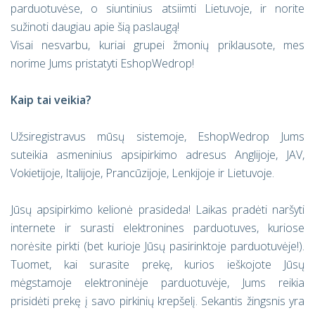
parduotuvėse, o siuntinius atsiimti Lietuvoje, ir norite
sužinoti daugiau apie šią paslaugą!
Visai nesvarbu, kuriai grupei žmonių priklausote, mes
norime Jums pristatyti EshopWedrop!
Kaip tai veikia?
Užsiregistravus mūsų sistemoje, EshopWedrop Jums
suteikia asmeninius apsipirkimo adresus Anglijoje, JAV,
Vokietijoje, Italijoje, Prancūzijoje, Lenkijoje ir Lietuvoje.
Jūsų apsipirkimo kelionė prasideda! Laikas pradėti naršyti
internete ir surasti elektronines parduotuves, kuriose
norėsite pirkti (bet kurioje Jūsų pasirinktoje parduotuvėje!).
Tuomet, kai surasite prekę, kurios ieškojote Jūsų
mėgstamoje elektroninėje parduotuvėje, Jums reikia
prisidėti prekę į savo pirkinių krepšelį. Sekantis žingsnis yra