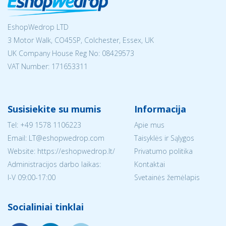
EshopWedrop LTD
3 Motor Walk, CO45SP, Colchester, Essex, UK
UK Company House Reg No:
08429573
VAT Number: 171653311
Susisiekite su mumis
Informacija
Tel:
+49 1578 1106223
Apie mus
Email:
LT@eshopwedrop.com
Taisyklės ir Sąlygos
Website: https://eshopwedrop.lt/
Privatumo politika
Administracijos darbo laikas:
Kontaktai
I-V 09:00-17:00
Svetainės žemėlapis
Socialiniai tinklai