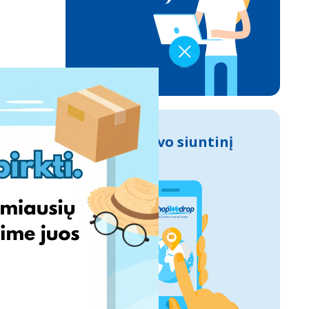
Sek savo siuntinį