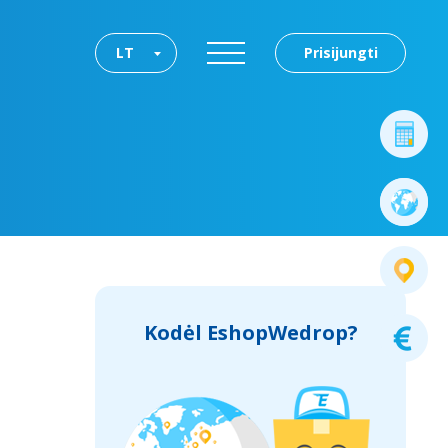
LT
Prisijungti
Kodėl EshopWedrop?