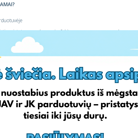
KAMAI?
arduotuvėje
yti pristatymo adresą, įrašykite ne savo namų adresą, o
sti savo EshopWedrop paskyroje.
Pavyzdžiui, jei perkate Anglijos
 užsakymą gaukite nemokamai*!
nio pasiūlymu: pirmas Juodojo penktadienio pristatymas