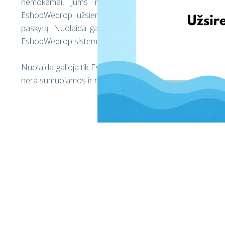
nemokamai, Jums reikia užsiregistruoti EshopWedrop
EshopWedrop užsienio adresus. Pirmo Juodojo penktad
paskyrą. Nuolaida galioja 1 mėnesį nuo paskyros aktyv
EshopWedrop sistemoje).
Nuolaida galioja tik EshopWedrop Juodojo penktadienio 
nėra sumuojamos ir negali būti panaudotos kartu su kit