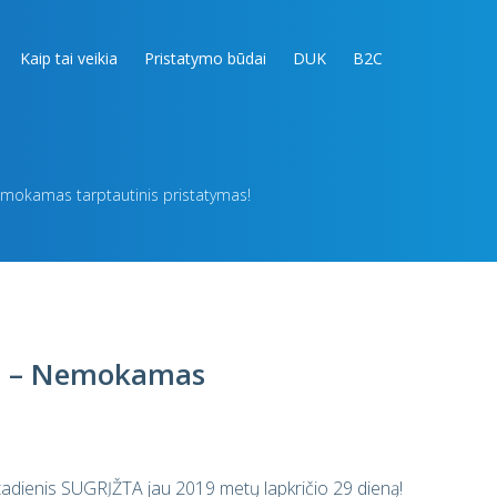
Kaip tai veikia
Pristatymo būdai
DUK
B2C
mokamas tarptautinis pristatymas!
as – Nemokamas
tadienis SUGRĮŽTA jau 2019 metų lapkričio 29 dieną!