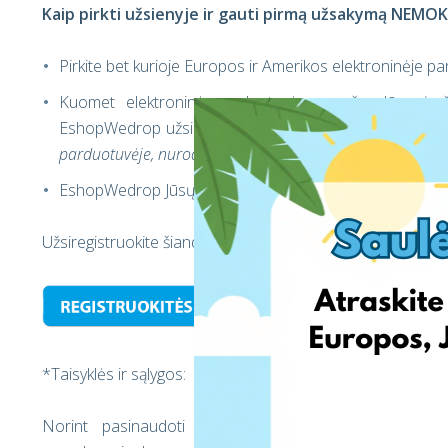
Kaip pirkti užsienyje ir gauti pirmą užsakymą NEMO
Pirkite bet kurioje Europos ir Amerikos elektroninėje p
Kuomet elektroninė parduotuvė paprašys Jūsų įraš
EshopWedrop užsienio sandėlio adresą, kurį galite ra
parduotuvėje, nurodykite Anglijos sandėlio adresą
EshopWedrop Jūsų siuntinius pristatys į Lietuvą
Užsiregistruokite šiandien ir pirmą Juodojo penktadienio
*Taisyklės ir sąlygos:
Norint pasinaudoti EshopWedrop Juodojo penktadie