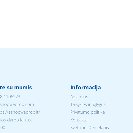
ite su mumis
Informacija
8 1106223
Apie mus
shopwedrop.com
Taisyklės ir Sąlygos
tps://eshopwedrop.lt/
Privatumo politika
jos darbo laikas:
Kontaktai
:00
Svetainės žemėlapis