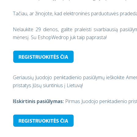
Tačiau, ar žinojote, kad elektroninės parduotuvės praded
Nelaukite 29 dienos, galite praleisti svarbiausią pasiūly
mėnesį. Su EshopWedrop juk taip paprasta!
Geriausių Juodojo penktadienio pasiūlymų ieškokite Am
pristatys Jūsų siuntinius į Lietuvą!
Išskirtinis pasiūlymas:
Pirmas Juodojo penktadienio p