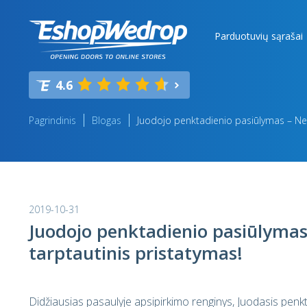
Parduotuvių sąrašai
4.6
Pagrindinis
Blogas
Juodojo penktadienio pasiūlymas – Ne
2019-10-31
Juodojo penktadienio pasiūlym
tarptautinis pristatymas!
Didžiausias pasaulyje apsipirkimo renginys, Juodasis penk