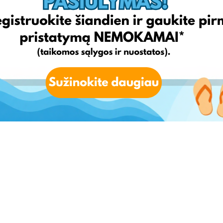
 sistemoje, tuomet patvirtinus tapatybę galėsite matyti
ienio pristatymo nuolaida bus automatiškai pridėta į Jūsų
avimo dienos (to momento, kai pasitvirtinote savo tapatybę
transportavimo paslaugai. Nuolaidos suma 10 eurų. Nuolaidos
omis EshopWedrop nuolaidomis.