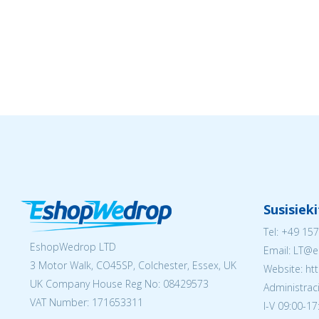
Susisiek
Tel:
+49 157
EshopWedrop LTD
Email:
LT@e
3 Motor Walk, CO45SP, Colchester, Essex, UK
Website: ht
UK Company House Reg No:
08429573
Administraci
VAT Number: 171653311
I-V 09:00-17