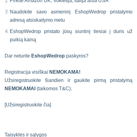
Pirkite Amazon UK, Vokietija, Italija arba USA
Naudokite savo asmeninį EshopWedrop pristatymo
adresą atsiskaitymo metu
EshopWedrop pristato jūsų siuntinį tiesiai į duris už
puikią kainą
Dar neturite
EshopWedrop
paskyros?
Registracija visiškai
NEMOKAMA!
Užsiregistruokite šiandien ir gaukite pirmą pristatymą
NEMOKAMAI
(taikomos T&C).
[Užsiregistruokite čia]
Taisyklės ir sąlygos