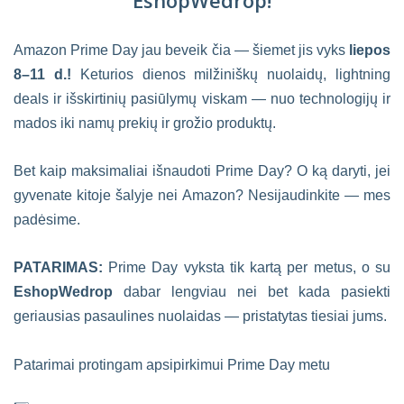
EshopWedrop!
Amazon Prime Day jau beveik čia — šiemet jis vyks
liepos
8–11 d.!
Keturios dienos milžiniškų nuolaidų, lightning
deals ir išskirtinių pasiūlymų viskam — nuo technologijų ir
mados iki namų prekių ir grožio produktų.
Bet kaip maksimaliai išnaudoti Prime Day? O ką daryti, jei
gyvenate kitoje šalyje nei Amazon? Nesijaudinkite — mes
padėsime.
PATARIMAS:
Prime Day vyksta tik kartą per metus, o su
EshopWedrop
dabar lengviau nei bet kada pasiekti
geriausias pasaulines nuolaidas — pristatytas tiesiai jums.
Patarimai protingam apsipirkimui Prime Day metu