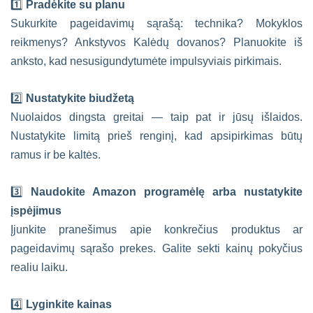
1️⃣
Pradėkite su planu
Sukurkite pageidavimų sąrašą: technika? Mokyklos
reikmenys? Ankstyvos Kalėdų dovanos? Planuokite iš
anksto, kad nesusigundytumėte impulsyviais pirkimais.
2️⃣
Nustatykite biudžetą
Nuolaidos dingsta greitai — taip pat ir jūsų išlaidos.
Nustatykite limitą prieš renginį, kad apsipirkimas būtų
ramus ir be kaltės.
3️⃣
Naudokite Amazon programėlę arba nustatykite
įspėjimus
Įjunkite pranešimus apie konkrečius produktus ar
pageidavimų sąrašo prekes. Galite sekti kainų pokyčius
realiu laiku.
4️⃣
Lyginkite kainas