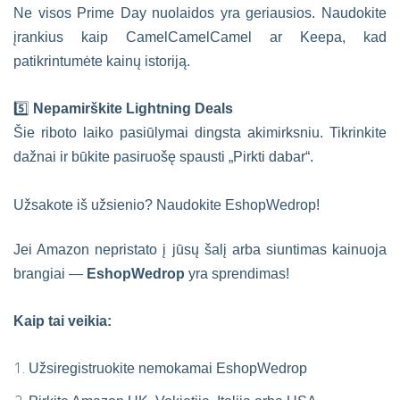
Ne visos Prime Day nuolaidos yra geriausios. Naudokite
įrankius kaip CamelCamelCamel ar Keepa, kad
patikrintumėte kainų istoriją.
5️⃣
Nepamirškite Lightning Deals
Šie riboto laiko pasiūlymai dingsta akimirksniu. Tikrinkite
dažnai ir būkite pasiruošę spausti „Pirkti dabar“.
Užsakote iš užsienio? Naudokite EshopWedrop!
Jei Amazon nepristato į jūsų šalį arba siuntimas kainuoja
brangiai —
EshopWedrop
yra sprendimas!
Kaip tai veikia:
Užsiregistruokite nemokamai EshopWedrop