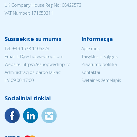
UK Company House Reg No:
08429573
VAT Number: 171653311
Susisiekite su mumis
Informacija
Tel:
+49 1578 1106223
Apie mus
Email:
LT@eshopwedrop.com
Taisyklės ir Sąlygos
Website: https://eshopwedrop.lt/
Privatumo politika
Administracijos darbo laikas:
Kontaktai
I-V 09:00-17:00
Svetainės žemėlapis
Socialiniai tinklai