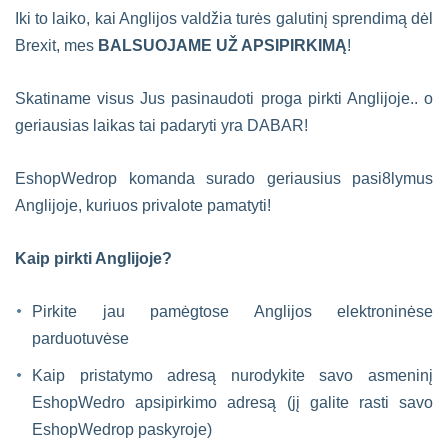
Iki to laiko, kai Anglijos valdžia turės galutinį sprendimą dėl
Brexit, mes
BALSUOJAME UŽ APSIPIRKIMĄ
!
Skatiname visus Jus pasinaudoti proga pirkti Anglijoje.. o
geriausias laikas tai padaryti yra DABAR!
EshopWedrop komanda surado geriausius pasi8lymus
Anglijoje, kuriuos privalote pamatyti!
Kaip pirkti Anglijoje?
Pirkite jau pamėgtose Anglijos elektroninėse
parduotuvėse
Kaip pristatymo adresą nurodykite savo asmeninį
EshopWedro apsipirkimo adresą (jį galite rasti savo
EshopWedrop paskyroje)