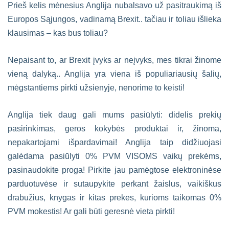
Prieš kelis mėnesius Anglija nubalsavo už pasitraukimą iš
Europos Sąjungos, vadinamą Brexit.. tačiau ir toliau išlieka
klausimas – kas bus toliau?
Nepaisant to, ar Brexit įvyks ar neįvyks, mes tikrai žinome
vieną dalyką.. Anglija yra viena iš populiariausių šalių,
mėgstantiems pirkti užsienyje, nenorime to keisti!
Anglija tiek daug gali mums pasiūlyti: didelis prekių
pasirinkimas, geros kokybės produktai ir, žinoma,
nepakartojami išpardavimai! Anglija taip didžiuojasi
galėdama pasiūlyti 0% PVM VISOMS vaikų prekėms,
pasinaudokite proga! Pirkite jau pamėgtose elektroninėse
parduotuvėse ir sutaupykite perkant žaislus, vaikiškus
drabužius, knygas ir kitas prekes, kurioms taikomas 0%
PVM mokestis! Ar gali būti geresnė vieta pirkti!