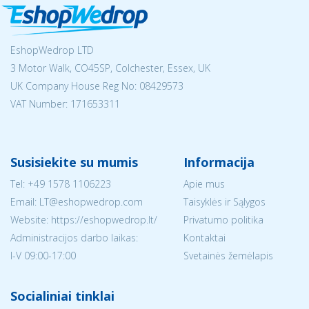
EshopWedrop LTD
3 Motor Walk, CO45SP, Colchester, Essex, UK
UK Company House Reg No:
08429573
VAT Number: 171653311
Susisiekite su mumis
Informacija
Tel:
+49 1578 1106223
Apie mus
Email:
LT@eshopwedrop.com
Taisyklės ir Sąlygos
Website: https://eshopwedrop.lt/
Privatumo politika
Administracijos darbo laikas:
Kontaktai
I-V 09:00-17:00
Svetainės žemėlapis
Socialiniai tinklai