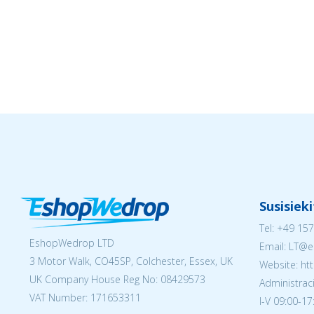
Susisiek
Tel:
+49 157
EshopWedrop LTD
Email:
LT@e
3 Motor Walk, CO45SP, Colchester, Essex, UK
Website: ht
UK Company House Reg No:
08429573
Administraci
VAT Number: 171653311
I-V 09:00-17