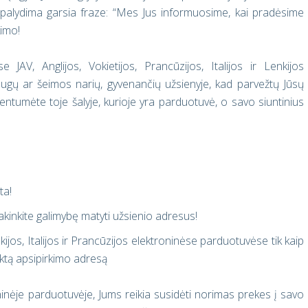
ai palydima garsia fraze: “Mes Jus informuosime, kai pradėsime
kimo!
JAV, Anglijos, Vokietijos, Prancūzijos, Italijos ir Lenkijos
ugų ar šeimos narių, gyvenančių užsienyje, kad parvežtų Jūsų
gyventumėte toje šalyje, kurioje yra parduotuvė, o savo siuntinius
ta!
rakinkite galimybę matyti užsienio adresus!
Lenkijos, Italijos ir Prancūzijos elektroninėse parduotuvėse tik kaip
tą apsipirkimo adresą
roninėje parduotuvėje, Jums reikia susidėti norimas prekes į savo