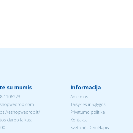
ite su mumis
Informacija
8 1106223
Apie mus
shopwedrop.com
Taisyklės ir Sąlygos
tps://eshopwedrop.lt/
Privatumo politika
jos darbo laikas:
Kontaktai
:00
Svetainės žemėlapis