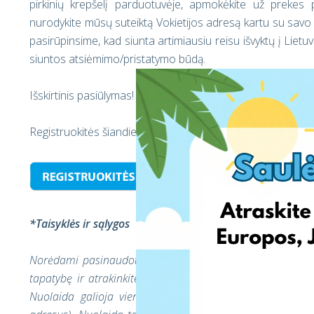
pirkinių krepšelį parduotuvėje, apmokėkite už prekes 
nurodykite mūsų suteiktą Vokietijos adresą kartu su savo
pasirūpinsime, kad siunta artimiausiu reisu išvyktų į Lietu
siuntos atsiėmimo/pristatymo būdą.
Išskirtinis pasiūlymas!
Registruokitės šiandien, įveskite nuolaidos kodą
ES25
ir 
*Taisyklės ir sąlygos
Norėdami pasinaudoti nemokamu pirmuoju EshopWedrop pris
tapatybę ir atrakinkite EshopWedrop adresus. Nuolaida 
Nuolaida galioja vieną mėnesį nuo aktyvavimo dienos