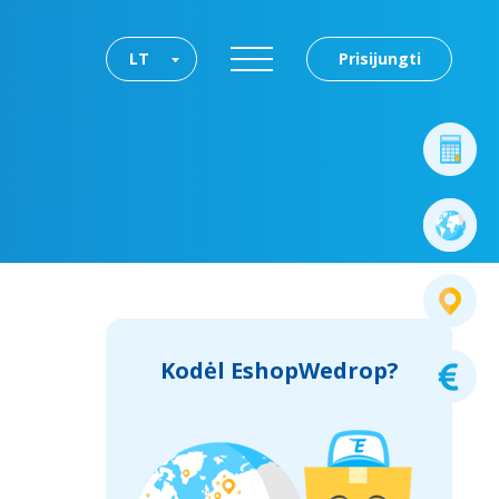
LT
Prisijungti
Kodėl EshopWedrop?