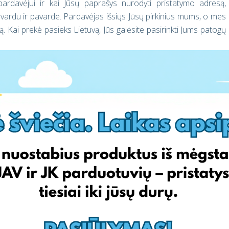
pardavėjui ir kai Jūsų paprašys nurodyti pristatymo adresą,
 vardu ir pavarde. Pardavėjas išsiųs Jūsų pirkinius mums, o mes
vą. Kai prekė pasieks Lietuvą, Jūs galėsite pasirinkti Jums patogų
pirmą užsakymą gaukite NEMOKAMAI*!
tatymu, užsiregistruokite jau šiandien, pasitvirtinkite savo
pirmajam užsakymui bus automatiškai pridėta į Jūsų paskyrą.
 (to momento, kai Jūsų atrakinate EshopWedrop apsipirkimo