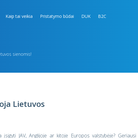
Kaip tai veikia
Pristatymo būdai
DUK
B2C
etuvos sienomis!
oja Lietuvos
įsigyti JAV, Anglijoje ar kitoje Europos valstybėje? Geriausi