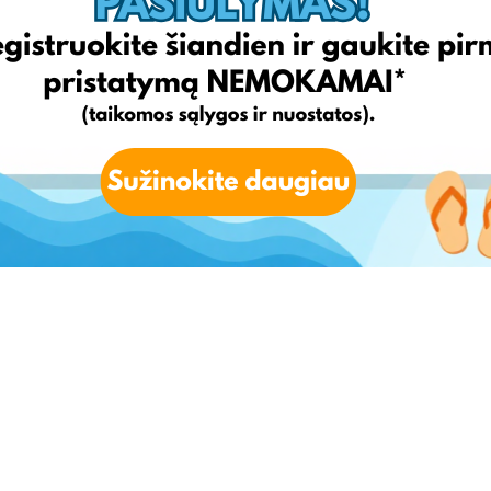
imo paslaugoms, kurių vertė yra iki 10 eurų. Nuolaidos nėra