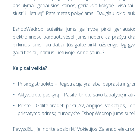
pasiūlymai, geriausios kainos, geriausia kokybė.. visa t
siųsti į Lietuvą”. Pats metas pokyčiams.. Daugiau jokio lau
EshopWedrop suteikia Jums galimybę pirkti geriausiose 
elektroninėse parduotuvėse! Jums nebereikia prašyti dra
pirkinius Jums. Jau dabar Jūs galite pirkti užsienyje, lyg 
gauti tiesiai į namus Lietuvoje. Ar ne šaunu?
Kaip tai veikia?
Prisiregistruokite – Registracija yra labai paprasta ir grei
Aktyvuokite paskyrą – Pasitvirtinkite savo tapatybę ir at
Pirkite – Galite pradėti pirkti JAV, Anglijos, Vokietijos, 
pristatymo adresą nurodykite EshopWedrop Jums suteik
Pavyzdžiui, jei norite apsipirkti Vokietijos Zalando elekt