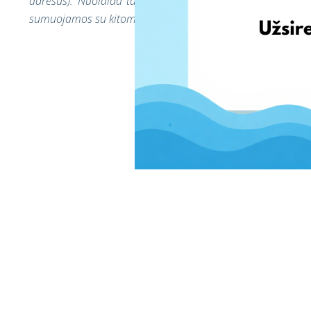
adresus). Nuolaida taikoma tik EshopWedrop transportav
sumuojamos su kitomis EshopWedrop nuolaidomis.