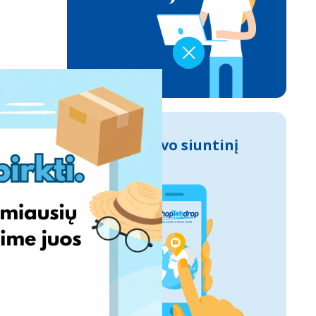
Sek savo siuntinį