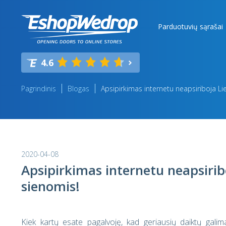
Parduotuvių sąrašai
4.6
Pagrindinis
Blogas
Apsipirkimas internetu neapsiriboja Li
2020-04-08
Apsipirkimas internetu neapsirib
sienomis!
Kiek kartų esate pagalvoję, kad geriausių daiktų galima 