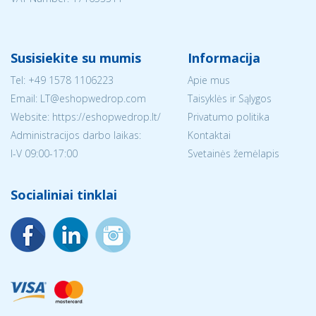
Susisiekite su mumis
Informacija
Tel:
+49 1578 1106223
Apie mus
Email:
LT@eshopwedrop.com
Taisyklės ir Sąlygos
Website: https://eshopwedrop.lt/
Privatumo politika
Administracijos darbo laikas:
Kontaktai
I-V 09:00-17:00
Svetainės žemėlapis
Socialiniai tinklai