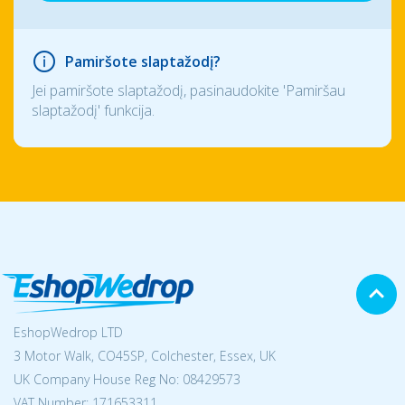
Pamiršote slaptažodį?
Jei pamiršote slaptažodį, pasinaudokite 'Pamiršau
slaptažodį' funkcija.
EshopWedrop LTD
3 Motor Walk, CO45SP, Colchester, Essex, UK
UK Company House Reg No:
08429573
VAT Number: 171653311