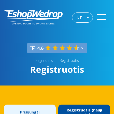
LT
4.6
Pagrindinis
Registruotis
Registruotis
Registruotis (nauji
Prisijungti