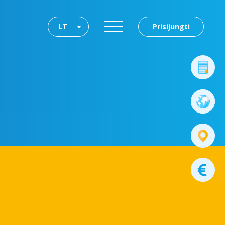
LT
Prisijungti