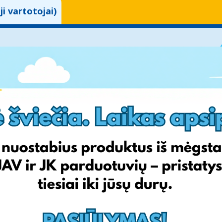
ji vartotojai)
žodį' funkcija.