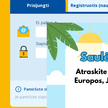
Prisijungti
Registruotis (nau
El. paštas:
Slaptažodis:
Pamiršote slaptažodį?
Jei pamiršote slaptažodį, pasinaudokite 'Pamiršau slapta