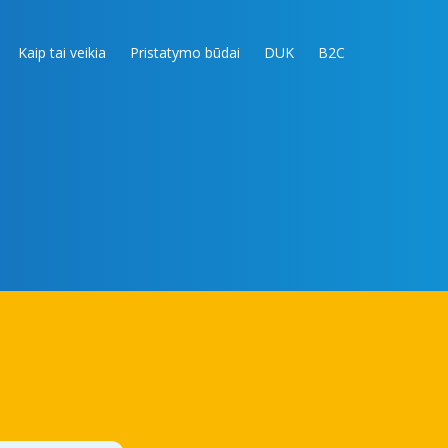
Kaip tai veikia
Pristatymo būdai
DUK
B2C