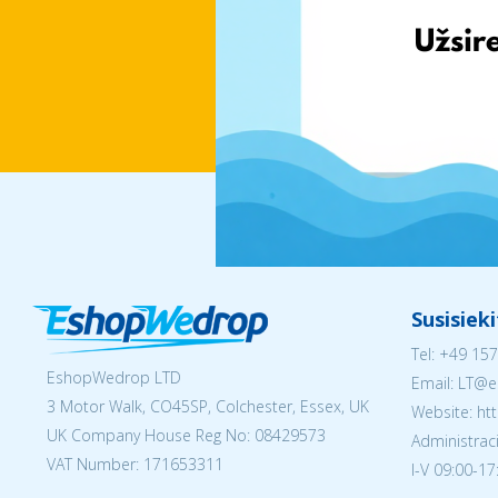
Susisiek
Tel:
+49 157
EshopWedrop LTD
Email:
LT@e
3 Motor Walk, CO45SP, Colchester, Essex, UK
Website: ht
UK Company House Reg No:
08429573
Administraci
VAT Number: 171653311
I-V 09:00-17