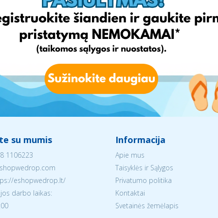
ite su mumis
Informacija
8 1106223
Apie mus
shopwedrop.com
Taisyklės ir Sąlygos
tps://eshopwedrop.lt/
Privatumo politika
jos darbo laikas:
Kontaktai
:00
Svetainės žemėlapis