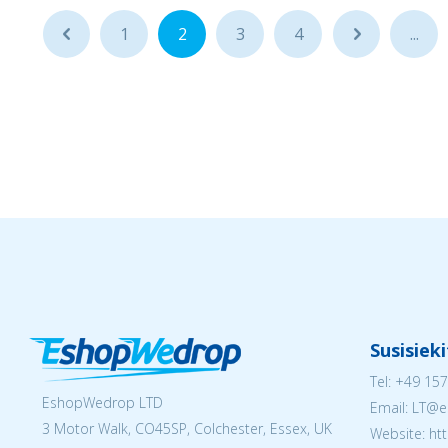
...
1
2
3
4
...
...
Susisiek
Tel:
+49 157
EshopWedrop LTD
Email:
LT@e
3 Motor Walk, CO45SP, Colchester, Essex, UK
Website: ht