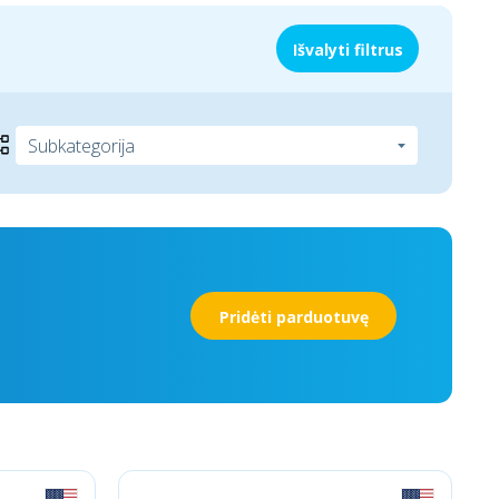
Išvalyti filtrus
Pridėti parduotuvę