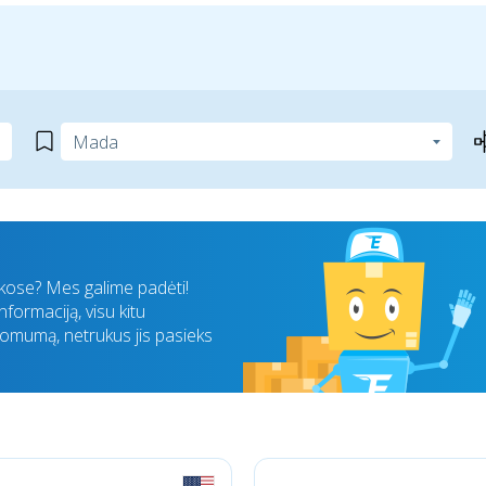
nkose? Mes galime padėti!
formaciją, visu kitu
komumą, netrukus jis pasieks