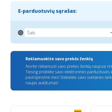
E-parduotuvių sąrašas:
Reklamuokite savo prekės ženklą
Norite reklamuoti savo prekės ženklą naujose ri
Tiesiog pridėkite savo elektroninės parduotuvės in
pasirūpinsime mes! Stebėkite savo svetainės lan
naujas aukštumas!