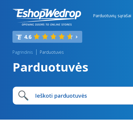
Parduotuvių sąrašai
4.6
Pagrindinis
Parduotuvės
Parduotuvės