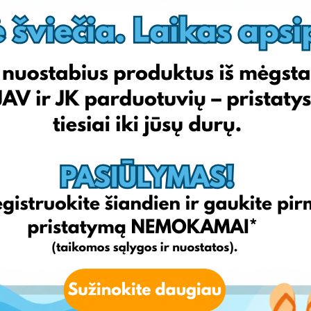
Express.com
Gap.com
Uniqlo.com
6pm.com