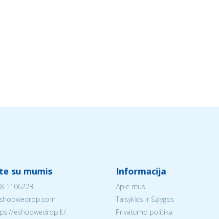
ite su mumis
Informacija
8 1106223
Apie mus
shopwedrop.com
Taisyklės ir Sąlygos
tps://eshopwedrop.lt/
Privatumo politika