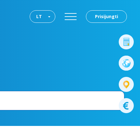
LT
Prisijungti