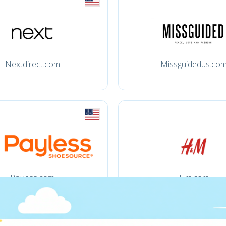
Nextdirect.com
Missguidedus.co
Payless.com
Hm.com