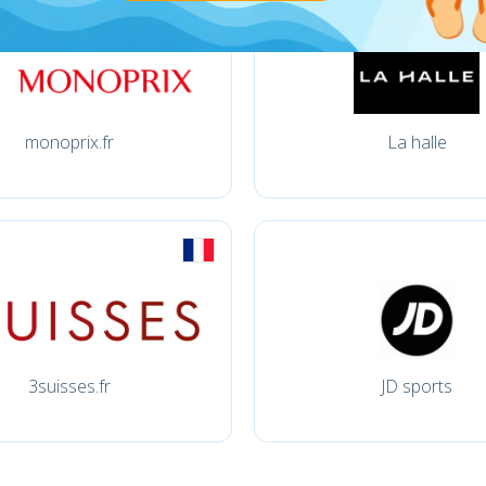
monoprix.fr
La halle
3suisses.fr
JD sports